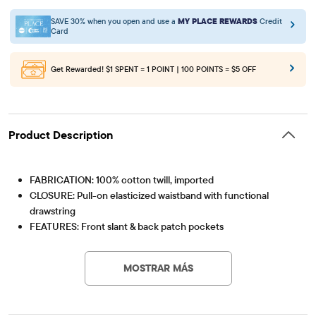
SAVE 30% when you open and use a
MY PLACE REWARDS
Credit
Card
Get Rewarded!
$1 SPENT = 1 POINT | 100 POINTS = $5 OFF
Product Description
FABRICATION: 100% cotton twill, imported
CLOSURE: Pull-on elasticized waistband with functional
drawstring
FEATURES: Front slant & back patch pockets
Artículo #: 3058195_33QS
MOSTRAR MÁS