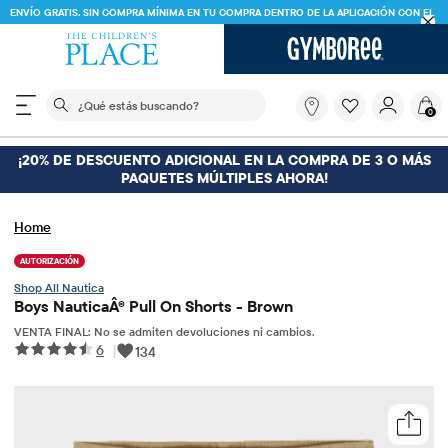
ENVÍO GRATIS. SIN COMPRA MÍNIMA EN TU COMPRA DENTRO DE LA APLICACIÓN CON EL
CÓDIGO
FREESHIP
DESCARGAR AHORA
El siguiente campo de búsqueda filtra las búsquedas
¿Qué
0
estás
buscando?
¡20% DE DESCUENTO ADICIONAL EN LA COMPRA DE 3 O MÁS
PAQUETES MÚLTIPLES AHORA!
Home
AUTORIZACIÓN
Nautica
Boys NauticaÂ® Pull On Shorts - Brown
VENTA FINAL: No se admiten devoluciones ni cambios.
6
|
134