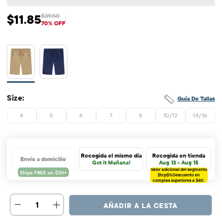
$11.85
$39.50
Precio de venta: $11.85
Precio original: $39.5
70% OFF
Size:
Guía De Tallas
4
5
6
7
8
10/12
14/16
Recogida el mismo día
Recogida en tienda
Envío a domicilio
Get it Mañana!
Aug 13 - Aug 15
Valor adicional del segmento
$tcp$%
Descuento en
compras superiores a $40.
1
AÑADIR A LA CESTA