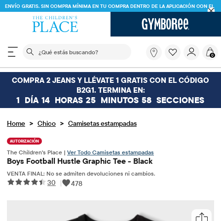
ENVÍO GRATIS. SIN COMPRA MÍNIMA EN TU COMPRA DENTRO DE LA APLICACIÓN CON EL
CÓDIGO
FREESHIP
DESCARGAR AHORA
El siguiente campo de búsqueda filtra las búsquedas
¿Qué
0
estás
buscando?
COMPRA 2 JEANS Y LLÉVATE 1 GRATIS CON EL CÓDIGO
B2G1. TERMINA EN:
1
DÍA
14
HORAS
25
MINUTOS
58
SECCIONES
>
>
Home
Chico
Camisetas estampadas
AUTORIZACIÓN
The Children's Place |
Ver Todo Camisetas estampadas
Boys Football Hustle Graphic Tee - Black
VENTA FINAL: No se admiten devoluciones ni cambios.
30
|
478