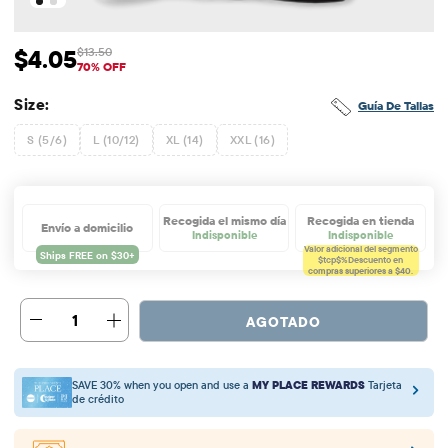
$4.05
$13.50
Precio de venta: $4.05
Precio original: $13.5
70% OFF
Size:
Guía De Tallas
S (5/6)
L (10/12)
XL (14)
XXL (16)
Recogida el mismo día
Recogida en tienda
Envío a domicilio
Indisponible
Indisponible
Valor adicional del segmento
$tcp$%
Descuento en
compras superiores a $40.
1
AGOTADO
SAVE 30% when you open and use a
MY PLACE REWARDS
Tarjeta
de crédito