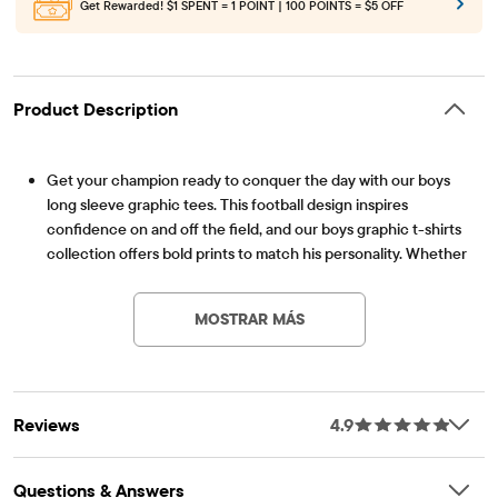
Get Rewarded!
$1 SPENT = 1 POINT | 100 POINTS = $5 OFF
Product Description
Get your champion ready to conquer the day with our boys
long sleeve graphic tees. This football design inspires
confidence on and off the field, and our boys graphic t-shirts
collection offers bold prints to match his personality. Whether
Artículo #: 3055995_01
itâs school, play, or game day, this tee is built for all his plans.
FABRICATION: 60% cotton/40% polyester jersey; imported
MOSTRAR MÁS
FIT & DESIGN: Rib-knit crew neck, long sleeves
FEATURES: Football 'hustle' graphic design, tagless label
Reviews
4.9
Questions & Answers