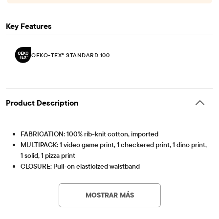
Key Features
OEKO-TEX® STANDARD 100
Product Description
FABRICATION: 100% rib-knit cotton, imported
MULTIPACK: 1 video game print, 1 checkered print, 1 dino print,
1 solid, 1 pizza print
CLOSURE: Pull-on elasticized waistband
FEATURES: Functional fly, tagless label
OEKO-TEX® STANDARD 100
This product was independently tested for harmful
OEKO-TEXÂ® STANDARD 100 Certified
substances according to the strict global criteria of
MOSTRAR MÁS
OEKO-TEXÂ® Certification Number: 25.HUS.56093
OEKO-TEX® STANDARD 100 |
www.oeko-
HOHENSTEIN
tex.com/standard100
Artículo #: 3059134_3324