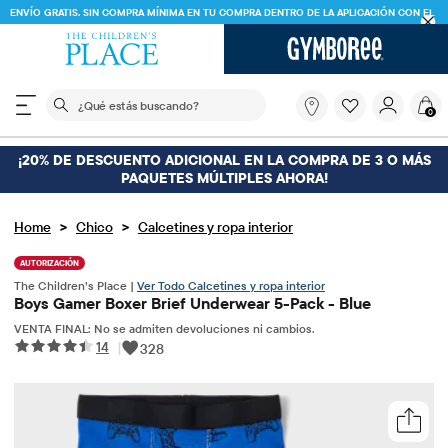
ENVÍO GRATIS. SIN COMPRA MÍNIMA EN TU COMPRA DENTRO DE LA APLICACIÓN CON EL
CÓDIGO
FREESHIP
DESCARGAR AHORA
El siguiente campo de búsqueda filtra las búsquedas
¿Qué
0
estás
buscando?
¡20% DE DESCUENTO ADICIONAL EN LA COMPRA DE 3 O MÁS
PAQUETES MÚLTIPLES AHORA!
>
>
Home
Chico
Calcetines y ropa interior
AUTORIZACIÓN
The Children’s Place |
Ver Todo Calcetines y ropa interior
Boys Gamer Boxer Brief Underwear 5-Pack - Blue
VENTA FINAL: No se admiten devoluciones ni cambios.
14
|
328