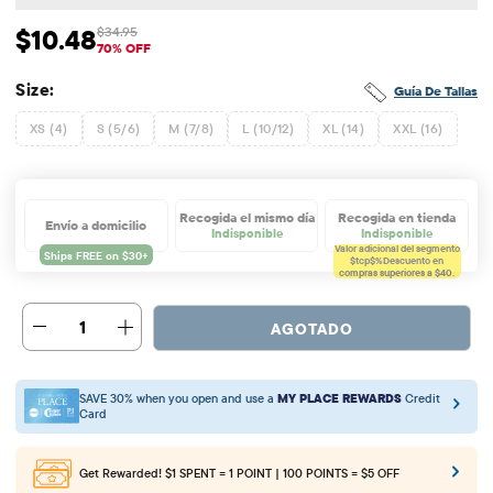
$10.48
$34.95
Precio de venta: $10.48
Precio original: $34.95
70% OFF
Size:
Guía De Tallas
XS (4)
S (5/6)
M (7/8)
L (10/12)
XL (14)
XXL (16)
Recogida el mismo día
Recogida en tienda
Envío a domicilio
Indisponible
Indisponible
Valor adicional del segmento
$tcp$%
Descuento en
compras superiores a $40.
1
AGOTADO
SAVE 30% when you open and use a
MY PLACE REWARDS
Credit
Card
Get Rewarded!
$1 SPENT = 1 POINT | 100 POINTS = $5 OFF