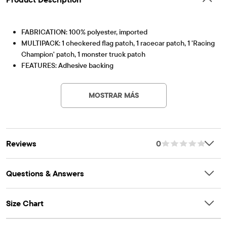
Product Description
FABRICATION: 100% polyester, imported
MULTIPACK: 1 checkered flag patch, 1 racecar patch, 1 'Racing
Champion' patch, 1 monster truck patch
FEATURES: Adhesive backing
Artículo #: 3061547_BQ#3061547001
Recommended for ages 4+
MOSTRAR MÁS
Reviews
0
Questions & Answers
Size Chart