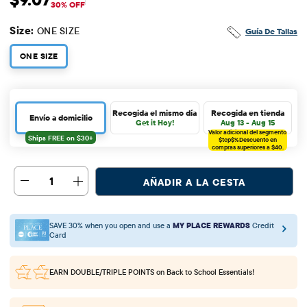
$9.07
$12.95
Precio de venta: $9.07
Precio original: $12.95
30% OFF
Size:
ONE SIZE
Guía De Tallas
ONE SIZE
Recogida el mismo día
Recogida en tienda
Envío a domicilio
Get it Hoy!
Aug 13 - Aug 15
Valor adicional del segmento
$tcp$%
Descuento en
compras superiores a $40.
1
AÑADIR A LA CESTA
SAVE 30% when you open and use a
MY PLACE REWARDS
Credit
Card
EARN DOUBLE/TRIPLE POINTS
on Back to School Essentials!