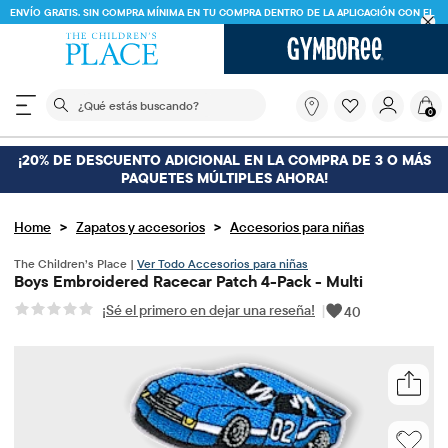
ENVÍ
ENVÍO GRATIS EN PEDIDOS DE $30 O MÁS
ENVÍO A TIENDA Y AHORRA* 10%
VER DETALLES
El siguiente campo de búsqueda filtra las búsquedas
¿Qué
0
estás
buscando?
¡20% DE DESCUENTO ADICIONAL EN LA COMPRA DE 3 O MÁS
PAQUETES MÚLTIPLES AHORA!
>
>
Home
Zapatos y accesorios
Accesorios para niñas
The Children’s Place |
Ver Todo Accesorios para niñas
Boys Embroidered Racecar Patch 4-Pack - Multi
¡Sé el primero en dejar una reseña!
|
40