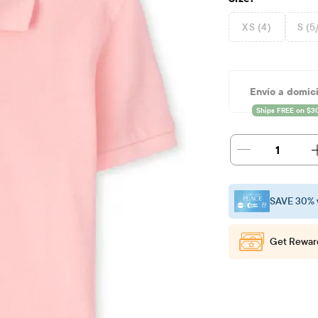
XS (4)
S (5
Envío a domici
1
SAVE 30% 
Get Rewar