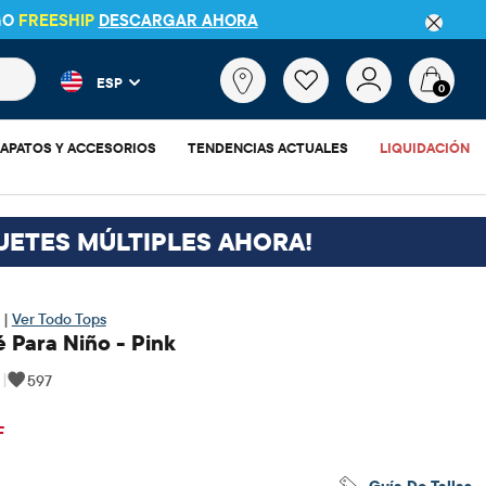
GO
FREESHIP
DESCARGAR AHORA
 más populares y los resultados de productos a medida que escr
¿Qué
ESP
estás
0
buscando?
APATOS Y ACCESORIOS
TENDENCIAS ACTUALES
LIQUIDACIÓN
UETES MÚLTIPLES AHORA!
 |
Ver Todo Tops
 Para Niño - Pink
|
597
$3.28
cio original: $10.95
F
Guía De Tallas