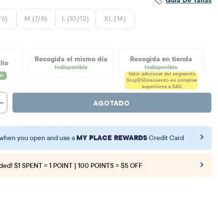
/6)
M (7/8)
L (10/12)
XL (14)
Recogida el mismo día
Recogida en tienda
lio
Indisponible
Indisponible
Valor adicional del segmento
$tcp$%
Descuento en compras
superiores a $40.
AGOTADO
when you open and use a
MY PLACE REWARDS
Credit Card
ded!
$1 SPENT = 1 POINT | 100 POINTS = $5 OFF