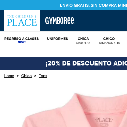
ENVÍO GRATIS. SIN COMPRA MÍ
REGRESO A CLASES
UNIFORMES
CHICA
CHICO
Sizes 4-18
TAMAÑOS 4-18
¡20% DE DESCUENTO ADI
>
>
Home
Chico
Tops