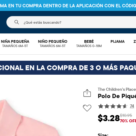
NIMA EN TU COMPRA DENTRO DE LA APLICACIÓN CON EL CÓDI
El siguiente campo de búsqueda filtra las búsquedas
NIÑA PEQUEÑA
NIÑO PEQUEÑO
BEBÉ
PIJAMA
Z
TAMAÑOS 6M-5T
TAMAÑOS 6M-5T
TAMAÑOS 0-18M
CIONAL EN LA COMPRA DE 3 O MÁS PAQ
The Children’s Place
Polo De Piqué
74
$10.95
$3.28
Precio de venta: 
Pre
70% OF
Size: