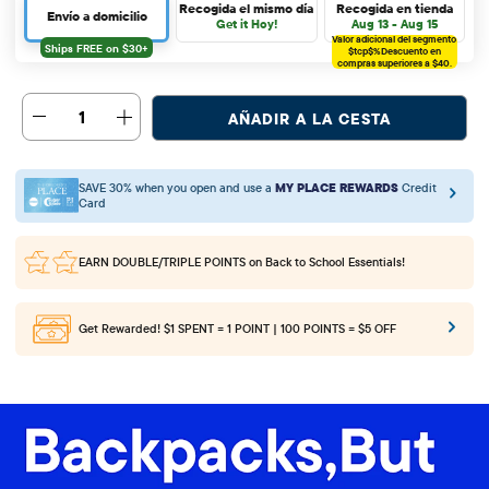
Recogida el mismo día
Recogida en tienda
Envío a domicilio
Get it Hoy!
Aug 13 - Aug 15
Valor adicional del segmento
$tcp$%
Descuento en
compras superiores a $40.
1
AÑADIR A LA CESTA
SAVE 30% when you open and use a
MY PLACE REWARDS
Credit
Card
EARN DOUBLE/TRIPLE POINTS
on Back to School Essentials!
Get Rewarded!
$1 SPENT = 1 POINT | 100 POINTS = $5 OFF