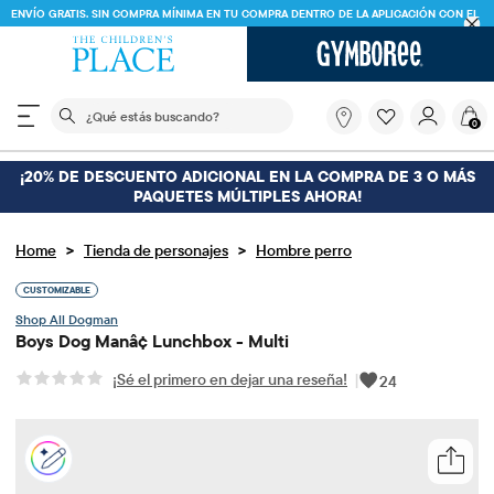
ENVÍO GRATIS. SIN COMPRA MÍNIMA EN TU COMPRA DENTRO DE LA APLICACIÓN CON EL
CÓDIGO
FREESHIP
DESCARGAR AHORA
El siguiente campo de búsqueda filtra las búsquedas
¿Qué
0
estás
buscando?
¡20% DE DESCUENTO ADICIONAL EN LA COMPRA DE 3 O MÁS
PAQUETES MÚLTIPLES AHORA!
>
>
Home
Tienda de personajes
Hombre perro
CUSTOMIZABLE
Dogman
Boys Dog Manâ¢ Lunchbox - Multi
¡Sé el primero en dejar una reseña!
|
24