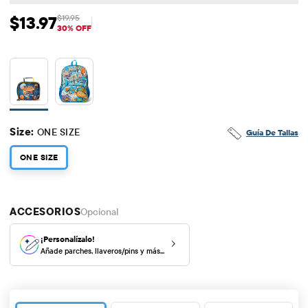
$13.97
$19.95
Precio de venta: $13.97
Precio original: $19.95
30% OFF
Size:
ONE SIZE
Guía De Tallas
ONE SIZE
ACCESORIOS
Opcional
¡Personalízalo!
Añade parches, llaveros/pins y más...