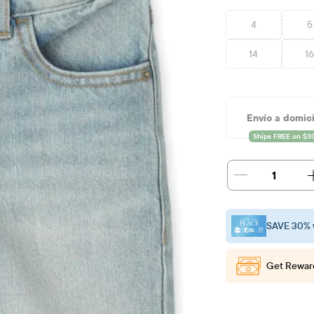
4
5
14
1
Envío a domici
1
SAVE 30% 
Get Rewar