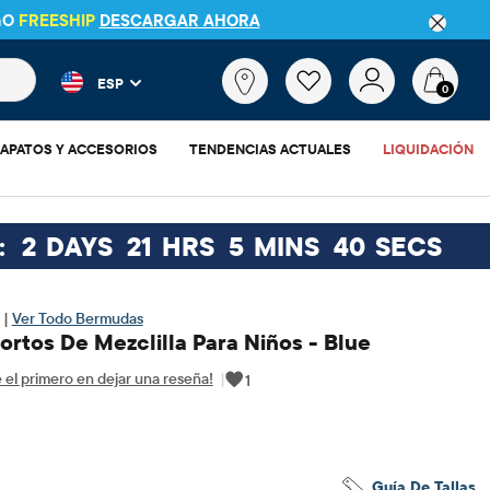
GO
FREESHIP
DESCARGAR AHORA
 más populares y los resultados de productos a medida que escr
¿Qué
ESP
estás
0
buscando?
APATOS Y ACCESORIOS
TENDENCIAS ACTUALES
LIQUIDACIÓN
:
2
DAYS
21
HRS
5
MINS
39
SECS
 |
Ver Todo Bermudas
rtos De Mezclilla Para Niños - Blue
 el primero en dejar una reseña!
|
1
9.18
io original: $22.95
Guía De Tallas