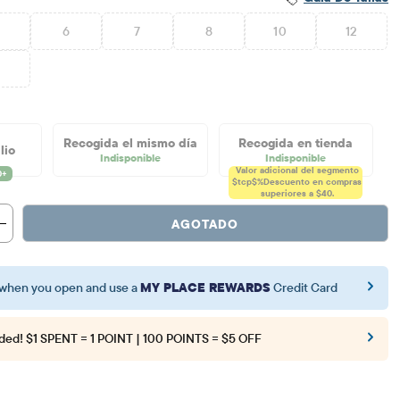
6
7
8
10
12
6
Recogida el mismo día
Recogida en tienda
lio
Indisponible
Indisponible
Valor adicional del segmento
$tcp$%
Descuento en compras
superiores a $40.
AGOTADO
when you open and use a
MY PLACE REWARDS
Credit Card
ded!
$1 SPENT = 1 POINT | 100 POINTS = $5 OFF