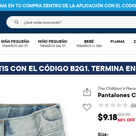
NIMA EN TU COMPRA DENTRO DE LA APLICACIÓN CON EL CÓDI
El siguiente campo de búsqueda filtra las búsquedas
NIÑA PEQUEÑA
NIÑO PEQUEÑO
BEBÉ
PIJAMA
Z
TAMAÑOS 6M-5T
TAMAÑOS 6M-5T
TAMAÑOS 0-18M
TIS CON EL CÓDIGO B2G1. TERMINA EN
The Children’s Place
Pantalones Co
¡Sé
$22.95
$9.18
Precio de venta: $
Prec
60% OFF
Size: