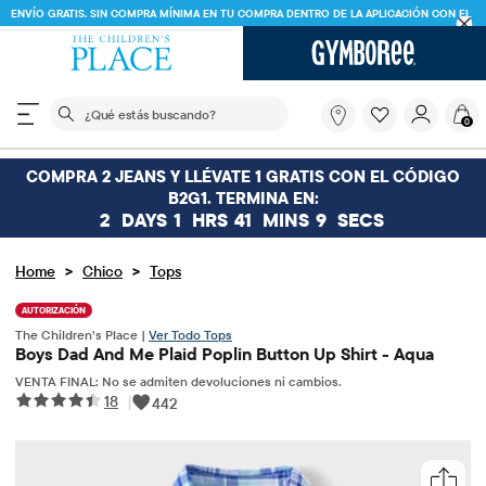
ENVÍO GRATIS. SIN COMPRA MÍNIMA EN TU COMPRA DENTRO DE LA APLICACIÓN CON EL
CÓDIGO
FREESHIP
DESCARGAR AHORA
El siguiente campo de búsqueda filtra las búsquedas
¿Qué
0
estás
buscando?
COMPRA 2 JEANS Y LLÉVATE 1 GRATIS CON EL CÓDIGO
B2G1. TERMINA EN:
2
DAYS
1
HRS
41
MINS
9
SECS
>
>
Home
Chico
Tops
AUTORIZACIÓN
The Children’s Place |
Ver Todo Tops
Boys Dad And Me Plaid Poplin Button Up Shirt - Aqua
VENTA FINAL: No se admiten devoluciones ni cambios.
18
|
442