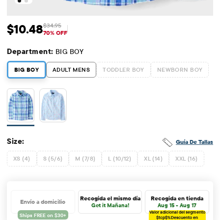
$10.48
$34.95
Precio de venta: $10.48
Precio original: $34.95
70% OFF
Department:
BIG BOY
BIG BOY
ADULT MENS
TODDLER BOY
NEWBORN BOY
Size:
Guía De Tallas
XS (4)
S (5/6)
M (7/8)
L (10/12)
XL (14)
XXL (16)
Recogida el mismo día
Recogida en tienda
Envío a domicilio
Get it Mañana!
Aug 15 - Aug 17
Valor adicional del segmento
$tcp$%
Descuento en