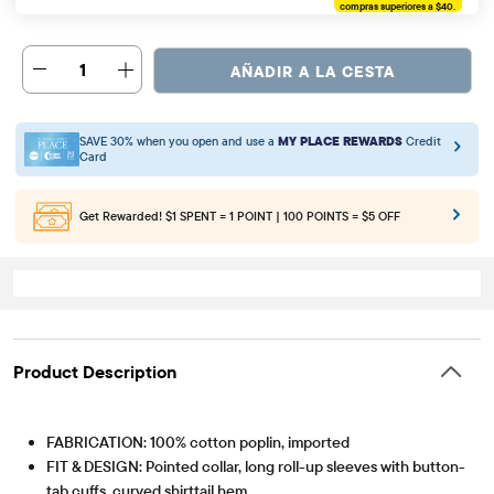
compras superiores a $40.
1
AÑADIR A LA CESTA
SAVE 30% when you open and use a
MY PLACE REWARDS
Credit
Card
Get Rewarded!
$1 SPENT = 1 POINT | 100 POINTS = $5 OFF
Product Description
FABRICATION: 100% cotton poplin, imported
FIT & DESIGN: Pointed collar, long roll-up sleeves with button-
tab cuffs, curved shirttail hem