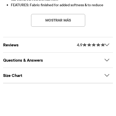
FEATURES: Fabric finished for added softness & to reduce
Artículo #: 3052369_1328
shrinkage, button front, chest pocket, allover plaid
MOSTRAR MÁS
Reviews
4.9
Questions & Answers
Size Chart