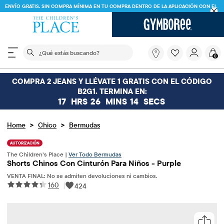
ENVÍO GRATIS. SIN COMPRA MÍNIMA EN TU COMPRA DENTRO DE LA APLICACIÓN CON EL
CÓDIGO
FREESHIP
DESCARGAR AHORA
El siguiente campo de búsqueda filtra las búsquedas
¿Qué
0
estás
buscando?
COMPRA 2 JEANS Y LLÉVATE 1 GRATIS CON EL CÓDIGO
B2G1. TERMINA EN:
17
HRS
26
MINS
14
SECS
>
>
Home
Chico
Bermudas
AUTORIZACIÓN
The Children’s Place |
Ver Todo Bermudas
Shorts Chinos Con Cinturón Para Niños - Purple
VENTA FINAL: No se admiten devoluciones ni cambios.
160
|
424