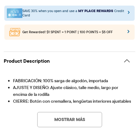
SAVE 30% when you open and use a
MY PLACE REWARDS
Credit
Card
Get Rewarded!
$1 SPENT = 1 POINT | 100 POINTS = $5 OFF
Product Description
FABRICACIÓN: 100% sarga de algodón, importada
AJUSTE Y DISEÑO: Ajuste clásico, talle medio, largo por
encima de la rodilla
CIERRE: Botón con cremallera, lengüetas interiores ajustables
Artículo #: 3044791_337A
en la cintura
CARACTERÍSTICAS: Tejido acabado para mayor suavidad y
MOSTRAR MÁS
para reducir el encogimiento, trabillas para Cinturones,
Cinturones a rayas ajustables y extraíbles, bolsillos delanteros
laterales inclinados y traseros ribeteados.