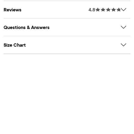
¡Estamos marcando la diferencia! Estamos orgullosos de
Reviews
4.8
asociarnos con Better Cotton para mejorar el cultivo de
algodón a nivel mundial. Cuando nos compras estilos de
algodón, estás ayudando a apoyar el cultivo de algodón
Questions & Answers
sostenible. Saber más en Bettercotton.org/massbalance.
Size Chart