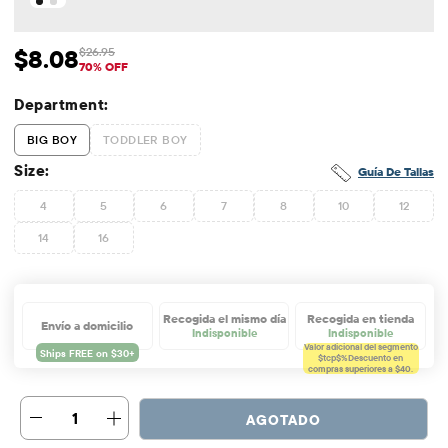
$8.08
$26.95
Precio de venta: $8.08
Precio original: $26.95
70% OFF
Department:
BIG BOY
TODDLER BOY
Size:
Guía De Tallas
4
5
6
7
8
10
12
14
16
Recogida el mismo día
Recogida en tienda
Envío a domicilio
Indisponible
Indisponible
Valor adicional del segmento
$tcp$%
Descuento en
compras superiores a $40.
1
AGOTADO