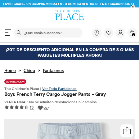
ENVÍO GRATIS. SIN COMPRA MÍNIMA EN TU COMPRA DENTRO DE LA APLICACIÓN CON EL
CÓDIGO
FREESHIP
DESCARGAR AHORA
El siguiente campo de búsqueda filtra las búsquedas
¿Qué
0
estás
buscando?
¡20% DE DESCUENTO ADICIONAL EN LA COMPRA DE 3 O MÁS
PAQUETES MÚLTIPLES AHORA!
>
>
Home
Chico
Pantalones
AUTORIZACIÓN
The Children's Place |
Ver Todo Pantalones
Boys French Terry Cargo Jogger Pants - Gray
VENTA FINAL: No se admiten devoluciones ni cambios.
12
|
361