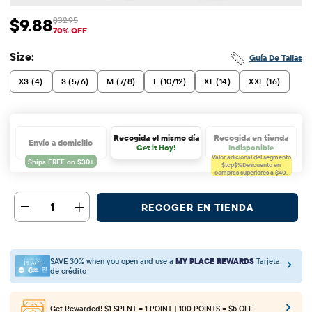
$9.88
$32.95
Precio de venta: $9.88
Precio original: $32.95
70% OFF
Size:
Guía De Tallas
XS (4)
S (5/6)
M (7/8)
L (10/12)
XL (14)
XXL (16)
Recogida el mismo día
Recogida en tienda
Envío a domicilio
Get it Hoy!
Indisponible
Valor adicional del segmento
$tcp$%
Descuento en
compras superiores a $40.
1
RECOGER EN TIENDA
SAVE 30% when you open and use a
MY PLACE REWARDS
Tarjeta
de crédito
Get Rewarded!
$1 SPENT = 1 POINT | 100 POINTS = $5 OFF