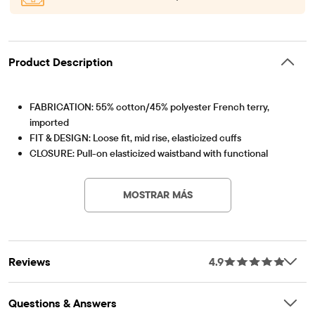
Product Description
FABRICATION: 55% cotton/45% polyester French terry,
imported
FIT & DESIGN: Loose fit, mid rise, elasticized cuffs
CLOSURE: Pull-on elasticized waistband with functional
Artículo #: 3052566_33FL
drawstring
FEATURES: Fabric finished for softness & to reduce shrinkage,
MOSTRAR MÁS
front side slant & hook-and-loop cargo pockets
Reviews
4.9
Questions & Answers