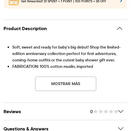
Get Rewarded!
$1 SPENT = 1 POINT | 100 POINTS = $5 OFF
Product Description
Soft, sweet and ready for baby's big debut! Shop the limited-
edition anniversary collection perfect for first adventures,
coming-home outfits or the cutest baby shower gift ever.
FABRICATION: 100% cotton muslin, imported
Artículo #: 3060141_BQ#3060141001
BLANKET: Winnie the Pooh print
LOVEY: Winnie the Pooh print with Winnie the Pooh plush at
MOSTRAR MÁS
top
Reviews
0
Questions & Answers