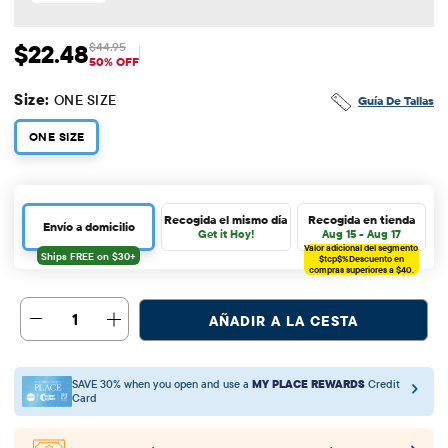
$22.48
$44.95
Precio de venta: $22.48
Precio original: $44.95
50% OFF
Size:
ONE SIZE
Guía De Tallas
ONE SIZE
Recogida el mismo día
Recogida en tienda
Envío a domicilio
Get it Hoy!
Aug 15 - Aug 17
Valor adicional del segmento
$tcp$%
Descuento en
compras superiores a $40.
1
AÑADIR A LA CESTA
SAVE 30% when you open and use a
MY PLACE REWARDS
Credit
Card