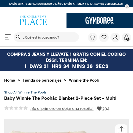
ENVÍO GRATIS EN PEDIDOS DE $30 O MÁS O
ENVÍO A TIENDA Y AHORRA* 10%
VER DETALLES
El siguiente campo de búsqueda filtra las búsquedas
¿Qué
0
estás
buscando?
COMPRA 2 JEANS Y LLÉVATE 1 GRATIS CON EL CÓDIGO
B2G1. TERMINA EN:
1
DAYS
21
HRS
34
MINS
38
SECS
>
>
Home
Tienda de personajes
Winnie the Pooh
Winnie The Pooh
Baby Winnie The Poohâ¢ Blanket 2-Piece Set - Multi
¡Sé el primero en dejar una reseña!
|
204