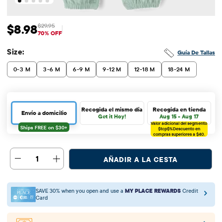
$8.98
$29.95
Precio de venta: $8.98
Precio original: $29.95
70% OFF
Size:
Guía De Tallas
0-3 M
3-6 M
6-9 M
9-12 M
12-18 M
18-24 M
Recogida el mismo día
Recogida en tienda
Envío a domicilio
Get it Hoy!
Aug 15 - Aug 17
Valor adicional del segmento
$tcp$%
Descuento en
compras superiores a $40.
1
AÑADIR A LA CESTA
SAVE 30% when you open and use a
MY PLACE REWARDS
Credit
Card