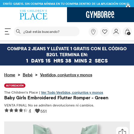
ENVÍO GRATIS. SIN COMPRA MÍNIMA EN TU COMPRA DENTRO DE LA APLICACIÓN CON EL
CÓDIGO
FREESHIP
DESCARGAR AHORA
El siguiente campo de búsqueda filtra las búsquedas
¿Qué
0
estás
buscando?
COMPRA 2 JEANS Y LLÉVATE 1 GRATIS CON EL CÓDIGO
B2G1. TERMINA EN:
1
DAYS
15
HRS
38
MINS
2
SECS
>
>
Home
Bebé
Vestidos, conjuntos y monos
AUTORIZACIÓN
The Children’s Place |
Ver Todo Vestidos, conjuntos y monos
Baby Girls Embroidered Flutter Romper - Green
VENTA FINAL: No se admiten devoluciones ni cambios.
4
|
551