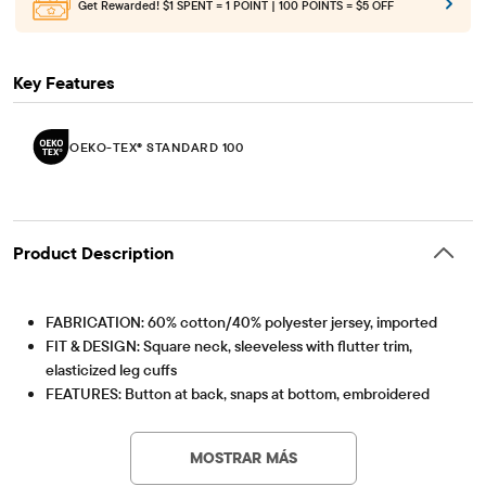
Get Rewarded!
$1 SPENT = 1 POINT | 100 POINTS = $5 OFF
Key Features
OEKO-TEX® STANDARD 100
Product Description
FABRICATION: 60% cotton/40% polyester jersey, imported
FIT & DESIGN: Square neck, sleeveless with flutter trim,
elasticized leg cuffs
FEATURES: Button at back, snaps at bottom, embroidered
flowers at bodice
OEKO-TEX® STANDARD 100
This product was independently tested for harmful
Part of ourÂ babyPLACEÂ collection
substances according to the strict global criteria of
MOSTRAR MÁS
OEKO-TEXÂ® STANDARD 100 Certified
OEKO-TEX® STANDARD 100 |
www.oeko-