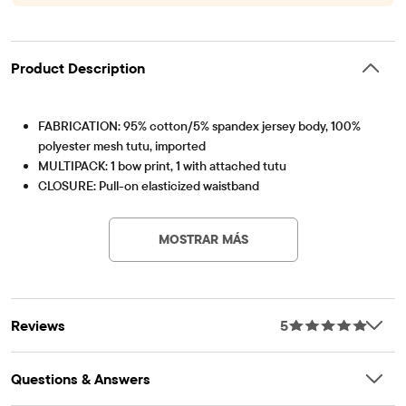
Product Description
FABRICATION: 95% cotton/5% spandex jersey body, 100%
polyester mesh tutu, imported
MULTIPACK: 1 bow print, 1 with attached tutu
CLOSURE: Pull-on elasticized waistband
Artículo #: 3055384_33II
Part of our BUNDLES BABY PLACE and NEWBORN
NECESSITIES collection MADE WITH LOVE
MOSTRAR MÁS
Reviews
5
Questions & Answers