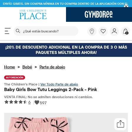
ENVÍO GRATIS. SIN COMPRA MÍNIMA EN TU COMPRA DENTRO DE LA APLICACIÓN CON EL
CÓDIGO
FREESHIP
DESCARGAR AHORA
El siguiente campo de búsqueda filtra las búsquedas
¿Qué
0
estás
buscando?
¡20% DE DESCUENTO ADICIONAL EN LA COMPRA DE 3 O MÁS
PAQUETES MÚLTIPLES AHORA!
>
>
Home
Bebé
Parte de abajo
AUTORIZACIÓN
The Children’s Place |
Ver Todo Parte de abajo
Baby Girls Bow Tutu Leggings 2-Pack - Pink
VENTA FINAL: No se admiten devoluciones ni cambios.
6
|
597