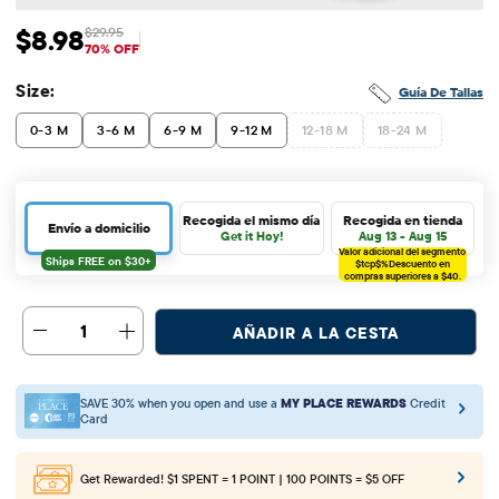
$8.98
$29.95
Precio de venta: $8.98
Precio original: $29.95
70% OFF
Size:
Guía De Tallas
0-3 M
3-6 M
6-9 M
9-12 M
12-18 M
18-24 M
Recogida el mismo día
Recogida en tienda
Envío a domicilio
Get it Hoy!
Aug 13 - Aug 15
Valor adicional del segmento
$tcp$%
Descuento en
compras superiores a $40.
1
AÑADIR A LA CESTA
SAVE 30% when you open and use a
MY PLACE REWARDS
Credit
Card
Get Rewarded!
$1 SPENT = 1 POINT | 100 POINTS = $5 OFF