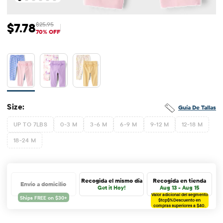
$7.78
$25.95
Precio de venta: $7.78
Precio original: $25.95
70% OFF
Size:
Guía De Tallas
UP TO 7LBS
0-3 M
3-6 M
6-9 M
9-12 M
12-18 M
18-24 M
Recogida el mismo día
Recogida en tienda
Envío a domicilio
Get it Hoy!
Aug 13 - Aug 15
Valor adicional del segmento
$tcp$%
Descuento en
compras superiores a $40.