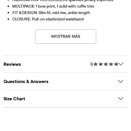
MULTIPACK: 1 bow print, 1 solid with ruffle trim
FIT & DESIGN: Slim fit, mid rise, ankle length
CLOSURE: Pull-on elasticized waistband
Part of our BUNDLES BABY PLACE collection MADE WITH
OEKO-TEX® STANDARD 100
This product was independently tested for harmful
LOVE
substances according to the strict global criteria of
MOSTRAR MÁS
OEKO-TEXÂ® STANDARD 100 Certified
OEKO-TEX® STANDARD 100 |
www.oeko-
OEKO-TEXÂ® Certification Number: 25.HUS.56093
tex.com/standard100
Artículo #: 3058594_33BY
HOHENSTEIN
Reviews
5
Questions & Answers
Size Chart