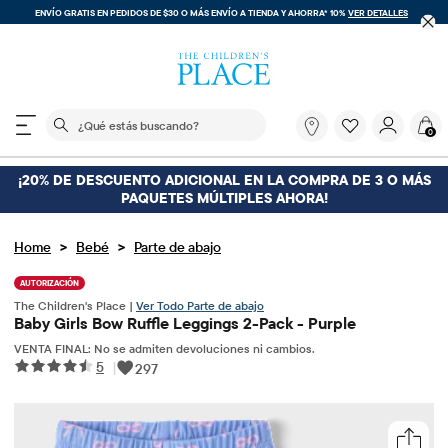
ENVÍO GRATIS EN PEDIDOS DE $30 O MÁS
ENVÍO A TIENDA Y AHORRA* 10%
VER DETALLES
El siguiente campo de búsqueda filtra las búsquedas
¿Qué
0
estás
buscando?
¡20% DE DESCUENTO ADICIONAL EN LA COMPRA DE 3 O MÁS
PAQUETES MÚLTIPLES AHORA!
>
>
Home
Bebé
Parte de abajo
AUTORIZACIÓN
The Children's Place |
Ver Todo Parte de abajo
Baby Girls Bow Ruffle Leggings 2-Pack - Purple
VENTA FINAL: No se admiten devoluciones ni cambios.
5
|
297