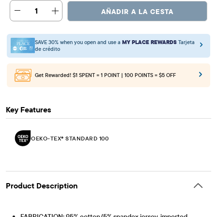
1
AÑADIR A LA CESTA
SAVE 30% when you open and use a
MY PLACE REWARDS
Tarjeta
de crédito
Get Rewarded!
$1 SPENT = 1 POINT | 100 POINTS = $5 OFF
Key Features
OEKO-TEX® STANDARD 100
Product Description
FABRICATION: 95% cotton/5% spandex jersey, imported