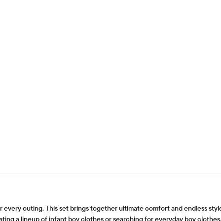
y for every outing. This set brings together ultimate comfort and endless sty
rating a lineup of infant boy clothes or searching for everyday boy clothes