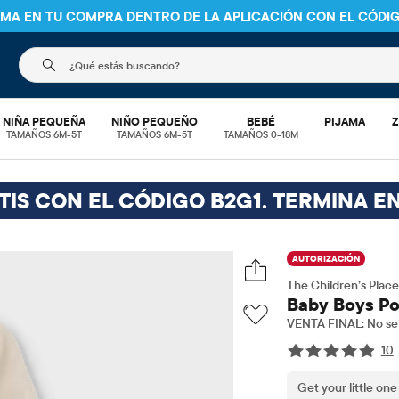
NIMA EN TU COMPRA DENTRO DE LA APLICACIÓN CON EL CÓDI
El siguiente campo de búsqueda filtra las búsquedas
NIÑA PEQUEÑA
NIÑO PEQUEÑO
BEBÉ
PIJAMA
Z
TAMAÑOS 6M-5T
TAMAÑOS 6M-5T
TAMAÑOS 0-18M
TIS CON EL CÓDIGO B2G1. TERMINA EN
AUTORIZACIÓN
The Children’s Place
Baby Boys Pol
VENTA FINAL: No se 
10
Get your little one 