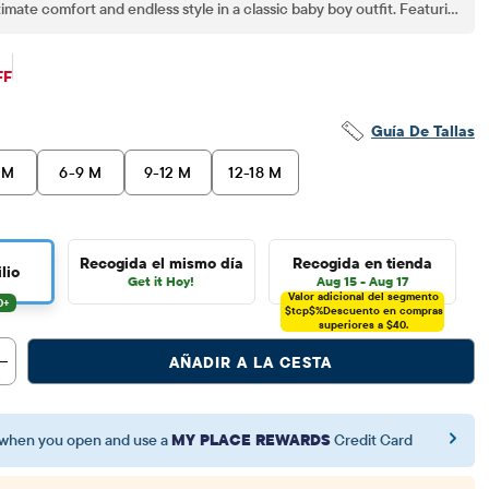
imate comfort and endless style in a classic baby boy outfit. Featuring
polo outfit and pull-on pants, it’s an easy pick for anyone curating a
oy clothes or searching for everyday boy clothes.
$17.98
ecio original: $59.95
FF
Guía De Tallas
 M
6-9 M
9-12 M
12-18 M
Recogida el mismo día
Recogida en tienda
lio
Get it Hoy!
Aug 15 - Aug 17
Valor adicional del segmento
$tcp$%
Descuento en compras
superiores a $40.
AÑADIR A LA CESTA
when you open and use a
MY PLACE REWARDS
Credit Card