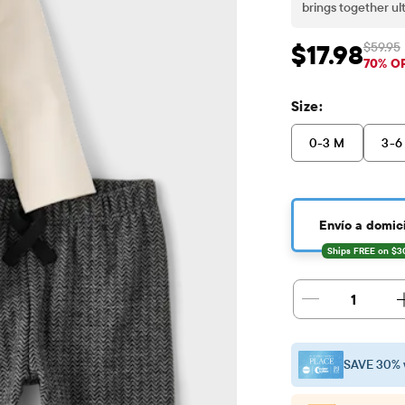
brings together ult
a classic baby boy 
lineup of infant b
$59.95
$17.98
Precio de venta: 
Pr
70% O
Size:
0-3 M
3-6
Envío a domici
1
SAVE 30% 