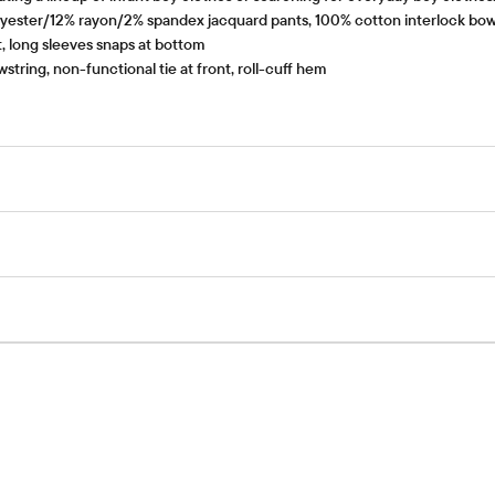
ester/12% rayon/2% spandex jacquard pants, 100% cotton interlock bow 
, long sleeves snaps at bottom
string, non-functional tie at front, roll-cuff hem