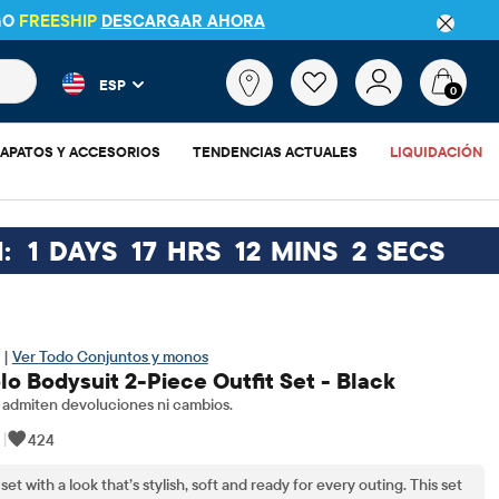
GO
FREESHIP
DESCARGAR AHORA
 más populares y los resultados de productos a medida que escr
¿Qué
ESP
estás
0
buscando?
APATOS Y ACCESORIOS
TENDENCIAS ACTUALES
LIQUIDACIÓN
:
1
DAYS
17
HRS
12
MINS
1
SECS
 |
Ver Todo Conjuntos y monos
o Bodysuit 2-Piece Outfit Set - Black
admiten devoluciones ni cambios.
|
424
set with a look that’s stylish, soft and ready for every outing. This set