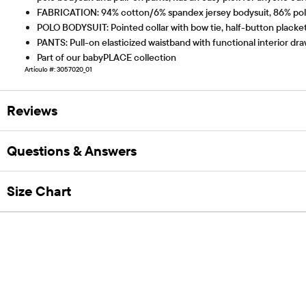
FABRICATION: 94% cotton/6% spandex jersey bodysuit, 86% poly
POLO BODYSUIT: Pointed collar with bow tie, half-button placket
PANTS: Pull-on elasticized waistband with functional interior draw
Part of our babyPLACE collection
Artículo #: 3057020_01
Reviews
Questions & Answers
Size Chart