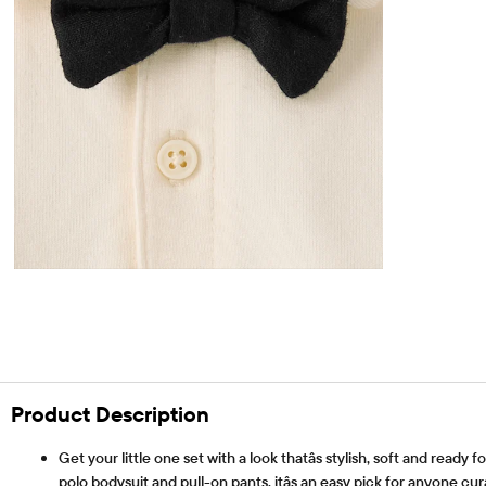
Product Description
Get your little one set with a look thatâs stylish, soft and read
polo bodysuit and pull-on pants, itâs an easy pick for anyone cu