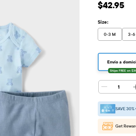
Precio original: $
$42.95
Size:
0-3 M
3-6
Envío a domici
1
SAVE 30% 
Get Rewar