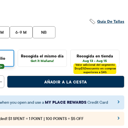
42.95
Guía De Tallas
 M
6-9 M
NB
Recogida el mismo día
Recogida en tienda
lio
Get it Mañana!
Aug 13 - Aug 15
Valor adicional del segmento
$tcp$%
Descuento en compras
superiores a $40.
AÑADIR A LA CESTA
when you open and use a
MY PLACE REWARDS
Credit Card
ded!
$1 SPENT = 1 POINT | 100 POINTS = $5 OFF