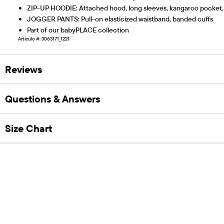
ZIP-UP HOODIE: Attached hood, long sleeves, kangaroo pocket, 
JOGGER PANTS: Pull-on elasticized waistband, banded cuffs
Part of our babyPLACE collection
Artículo #: 3063171_1221
Reviews
Questions & Answers
Size Chart