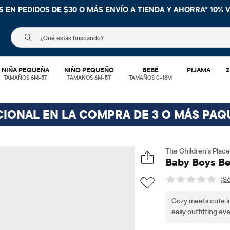
TIS. SIN COMPRA MÍNIMA EN TU COMPRA DENTRO DE LA APL
El siguiente campo de búsqueda filtra las búsquedas
NIÑA PEQUEÑA
NIÑO PEQUEÑO
BEBÉ
PIJAMA
Z
TAMAÑOS 6M-5T
TAMAÑOS 6M-5T
TAMAÑOS 0-18M
CIONAL EN LA COMPRA DE 3 O MÁS PAQ
The Children’s Place
Baby Boys Be
¡Sé
Cozy meets cute in
easy outfitting eve