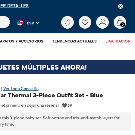
ICACIÓN CON EL CÓDIGO
FREESHIP
DESCARGAR AHORA
 más populares y los resultados de productos a medida que escr
¿Qué
ESP
estás
0
buscando?
APATOS Y ACCESORIOS
TENDENCIAS ACTUALES
LIQUIDACIÓN
UETES MÚLTIPLES AHORA!
 |
Ver Todo Canastilla
ar Thermal 3-Piece Outfit Set - Blue
 el primero en dejar una reseña!
|
28
 this 3-piece baby set. Soft cotton and mix-and-match layers for
ry time.