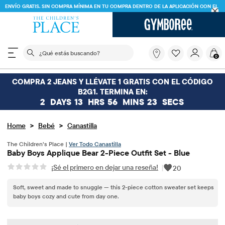
ENVÍO GRATIS. SIN COMPRA MÍNIMA EN TU COMPRA DENTRO DE LA APLICACIÓN CON EL
CÓDIGO
FREESHIP
DESCARGAR AHORA
El siguiente campo de búsqueda filtra las búsquedas
¿Qué
0
estás
buscando?
COMPRA 2 JEANS Y LLÉVATE 1 GRATIS CON EL CÓDIGO
B2G1. TERMINA EN:
2
DAYS
13
HRS
56
MINS
23
SECS
>
>
Home
Bebé
Canastilla
The Children’s Place |
Ver Todo Canastilla
Baby Boys Applique Bear 2-Piece Outfit Set - Blue
¡Sé el primero en dejar una reseña!
|
20
Soft, sweet and made to snuggle — this 2-piece cotton sweater set keeps
baby boys cozy and cute from day one.