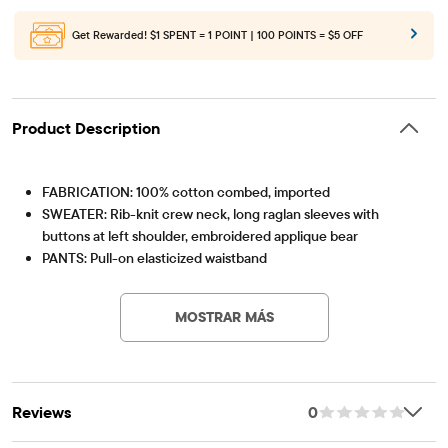
Get Rewarded!
$1 SPENT = 1 POINT | 100 POINTS = $5 OFF
Product Description
FABRICATION: 100% cotton combed, imported
SWEATER: Rib-knit crew neck, long raglan sleeves with
buttons at left shoulder, embroidered applique bear
PANTS: Pull-on elasticized waistband
Artículo #: 3063179_2136
FEATURES: Soft hand feel, rib-knit banded cuffs & hem
Part of our babyPLACE collection
MOSTRAR MÁS
Reviews
0