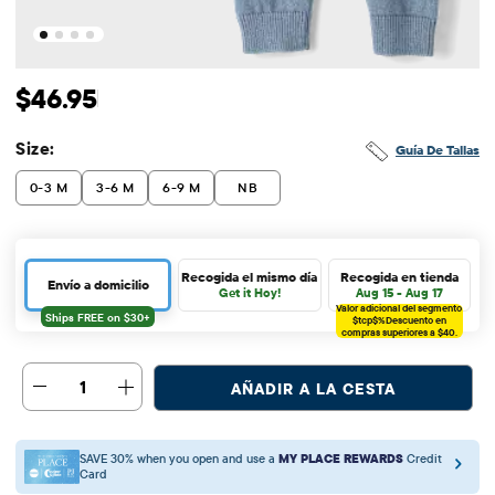
Precio original: $46.95
$46.95
Size:
Guía De Tallas
0-3 M
3-6 M
6-9 M
NB
Recogida el mismo día
Recogida en tienda
Envío a domicilio
Get it Hoy!
Aug 15 - Aug 17
Valor adicional del segmento
$tcp$%
Descuento en
compras superiores a $40.
1
AÑADIR A LA CESTA
SAVE 30% when you open and use a
MY PLACE REWARDS
Credit
Card