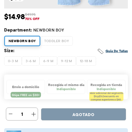
$14.98
$49.95
Precio de venta: $14.98
Precio original: $49.95
70% OFF
Department:
NEWBORN BOY
NEWBORN BOY
TODDLER BOY
Size:
Guía De Tallas
0-3 M
3-6 M
6-9 M
9-12 M
12-18 M
Recogida el mismo día
Recogida en tienda
Envío a domicilio
Indisponible
Indisponible
Valor adicional del segmento
$tcp$%
Descuento en
compras superiores a $40.
1
AGOTADO