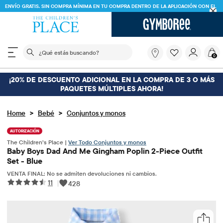
ENVÍO GRATIS. SIN COMPRA MÍNIMA EN TU COMPRA DENTRO DE LA APLICACIÓN CON EL
CÓDIGO
FREESHIP
DESCARGAR AHORA
El siguiente campo de búsqueda filtra las búsquedas
¿Qué
0
estás
buscando?
¡20% DE DESCUENTO ADICIONAL EN LA COMPRA DE 3 O MÁS
PAQUETES MÚLTIPLES AHORA!
>
>
Home
Bebé
Conjuntos y monos
AUTORIZACIÓN
The Children’s Place |
Ver Todo Conjuntos y monos
Baby Boys Dad And Me Gingham Poplin 2-Piece Outfit
Set - Blue
VENTA FINAL: No se admiten devoluciones ni cambios.
11
|
428