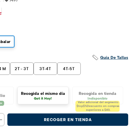
7497
$5.08
cio original: $16.95
F
balar
Guía De Tallas
4 M
2T - 3T
3T-4T
4T-5T
Recogida el mismo día
Recogida en tienda
lio
Get it Hoy!
Indisponible
Valor adicional del segmento
$tcp$%
Descuento en compras
superiores a $40.
RECOGER EN TIENDA