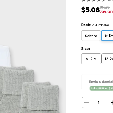
$16.95
$5.08
Precio de venta: 
Pre
70% OF
Pack:
6-Embalar
6
-Em
Soltero
Size:
6-12 M
12-2
Envío a domici
1