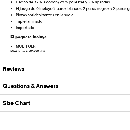
Hecho de 72 % algodón/25 % poliéster y 3 % spandex
El juego de 6 incluye 2 pares blancos, 2 pares negros y 2 pares gr
Pinzas antideslizantes en la suela
Triple laminado
Importado
El paquete incluye
MULTI CLR
PV-Artículo #: 2069995_BQ
Reviews
Questions & Answers
Size Chart