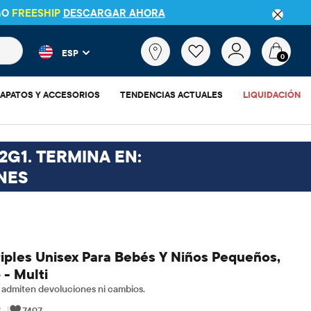
GO
FREESHIP
DESCARGAR AHORA
 más populares y los resultados de productos a medida que escr
¿Qué
ESP
estás
0
buscando?
APATOS Y ACCESORIOS
TENDENCIAS ACTUALES
LIQUIDACIÓN
2G1. TERMINA EN:
NES
riples Unisex Para Bebés Y Niños Pequeños,
 - Multi
admiten devoluciones ni cambios.
9
|