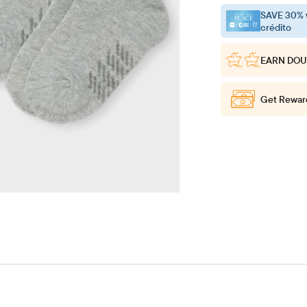
SAVE 30% 
crédito
EARN DOU
Get Rewar