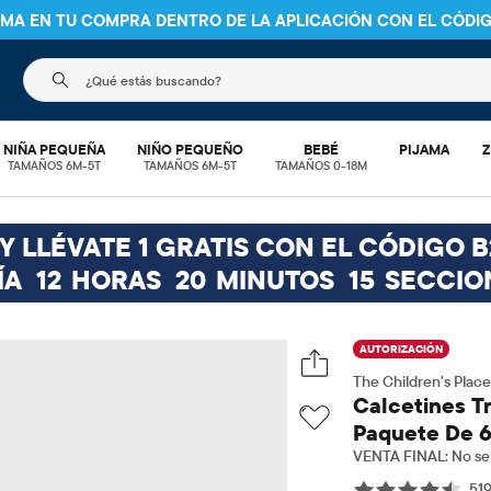
NIMA EN TU COMPRA DENTRO DE LA APLICACIÓN CON EL CÓDI
El siguiente campo de búsqueda filtra las búsquedas
NIÑA PEQUEÑA
NIÑO PEQUEÑO
BEBÉ
PIJAMA
Z
TAMAÑOS 6M-5T
TAMAÑOS 6M-5T
TAMAÑOS 0-18M
 LLÉVATE 1 GRATIS CON EL CÓDIGO B
ÍA
12
HORAS
20
MINUTOS
14
SECCIO
AUTORIZACIÓN
The Children's Place
Calcetines T
Paquete De 6
VENTA FINAL: No se 
51