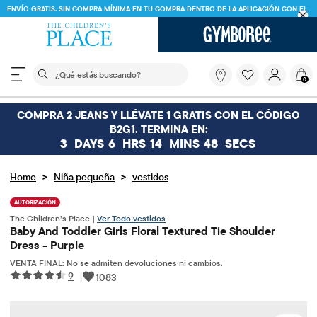
ENVÍO GRATIS. SIN COMPRA MÍNIMA EN TU COMPRA DENTRO DE LA APLICACIÓN CON EL
CÓDIGO
FREESHIP
DESCARGAR AHORA
El siguiente campo de búsqueda filtra las búsquedas
¿Qué
0
estás
buscando?
COMPRA 2 JEANS Y LLÉVATE 1 GRATIS CON EL CÓDIGO
B2G1. TERMINA EN:
3
DAYS
6
HRS
14
MINS
48
SECS
>
>
Home
Niña pequeña
vestidos
AUTORIZACIÓN
The Children’s Place |
Ver Todo vestidos
Baby And Toddler Girls Floral Textured Tie Shoulder
Dress - Purple
VENTA FINAL: No se admiten devoluciones ni cambios.
9
|
1083