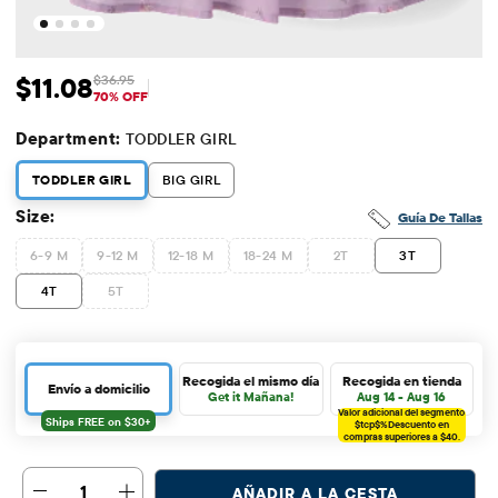
$11.08
$36.95
Precio de venta: $11.08
Precio original: $36.95
70% OFF
Department:
TODDLER GIRL
TODDLER GIRL
BIG GIRL
Size:
Guía De Tallas
6-9 M
9-12 M
12-18 M
18-24 M
2T
3T
4T
5T
Recogida el mismo día
Recogida en tienda
Envío a domicilio
Get it Mañana!
Aug 14 - Aug 16
Valor adicional del segmento
$tcp$%
Descuento en
compras superiores a $40.
1
AÑADIR A LA CESTA