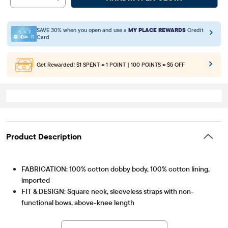
SAVE 30% when you open and use a
MY PLACE REWARDS
Credit
Card
Get Rewarded!
$1 SPENT = 1 POINT | 100 POINTS = $5 OFF
Product Description
FABRICATION: 100% cotton dobby body, 100% cotton lining,
imported
FIT & DESIGN: Square neck, sleeveless straps with non-
functional bows, above-knee length
Artículo #: 3060485_33LG
CLOSURE: Pullover style with stretch waist
FEATURES: Smocked bodice, tiered skirt with ruffle details,