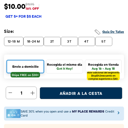
$10.00
$11.95
Precio de venta: $10
Precio original: $11.95
16% OFF
GET 5+ FOR $5 EACH
Size:
Guía De Tallas
12-18 M
18-24 M
2T
3T
4T
5T
Recogida el mismo día
Recogida en tienda
Envío a domicilio
Get it Hoy!
Aug 16 - Aug 18
Valor adicional del segmento
$tcp$%
Descuento en
compras superiores a $40.
1
AÑADIR A LA CESTA
SAVE 30% when you open and use a
MY PLACE REWARDS
Credit
Card