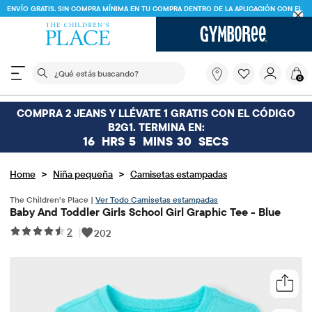
ENVÍO GRATIS. SIN COMPRA MÍNIMA EN TU COMPRA DENTRO DE LA APLICACIÓN CON EL
CÓDIGO
FREESHIP
DESCARGAR AHORA
El siguiente campo de búsqueda filtra las búsquedas
¿Qué
0
estás
buscando?
COMPRA 2 JEANS Y LLÉVATE 1 GRATIS CON EL CÓDIGO
B2G1. TERMINA EN:
16
HRS
5
MINS
30
SECS
>
>
Home
Niña pequeña
Camisetas estampadas
The Children’s Place |
Ver Todo Camisetas estampadas
Baby And Toddler Girls School Girl Graphic Tee - Blue
2
|
202