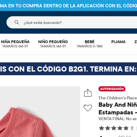
NIMA EN TU COMPRA DENTRO DE LA APLICACIÓN CON EL CÓDI
El siguiente campo de búsqueda filtra las búsquedas
NIÑA PEQUEÑA
NIÑO PEQUEÑO
BEBÉ
PIJAMA
Z
TAMAÑOS 6M-5T
TAMAÑOS 6M-5T
TAMAÑOS 0-18M
IS CON EL CÓDIGO B2G1. TERMINA EN:
AUTORIZACIÓN
The Children’s Place
Baby And Niñ
Estampadas -
VENTA FINAL: No se 
9