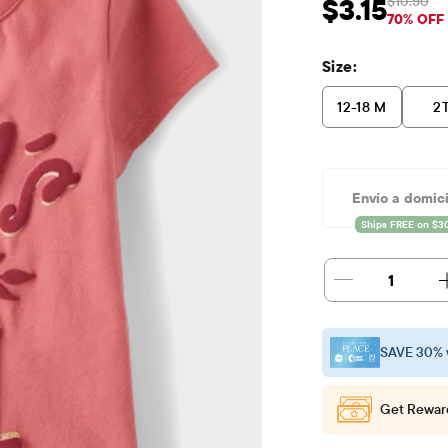
$10.50
$3.15
Precio de venta: 
Preci
70% OFF
Size:
12-18 M
2
Envío a domici
1
SAVE 30% 
Get Rewar