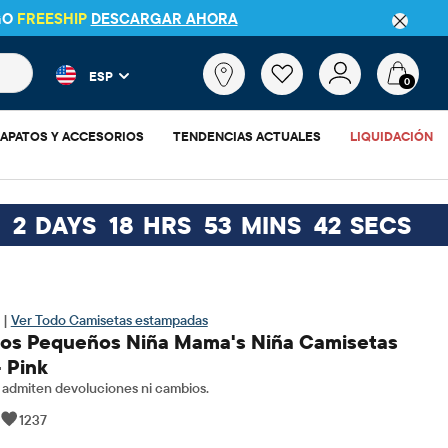
GO
FREESHIP
DESCARGAR AHORA
 más populares y los resultados de productos a medida que escr
¿Qué
ESP
estás
0
buscando?
APATOS Y ACCESORIOS
TENDENCIAS ACTUALES
LIQUIDACIÓN
2
DAYS
18
HRS
53
MINS
41
SECS
 |
Ver Todo Camisetas estampadas
os Pequeños Niña Mama's Niña Camisetas
 Pink
admiten devoluciones ni cambios.
|
1237