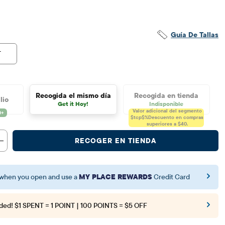
$3.15
o original: $10.5
Guía De Tallas
T
Recogida el mismo día
Recogida en tienda
lio
Get it Hoy!
Indisponible
Valor adicional del segmento
$tcp$%
Descuento en compras
superiores a $40.
RECOGER EN TIENDA
when you open and use a
MY PLACE REWARDS
Credit Card
ded!
$1 SPENT = 1 POINT | 100 POINTS = $5 OFF