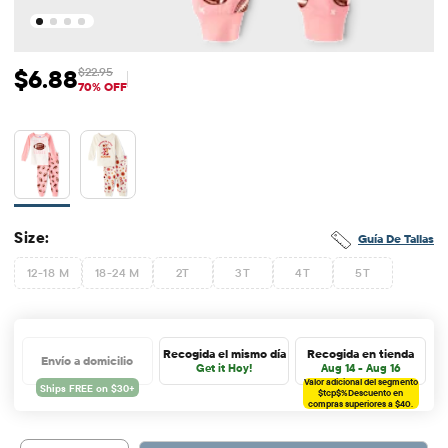
$6.88
$22.95
Precio de venta: $6.88
Precio original: $22.95
70% OFF
Size:
Guía De Tallas
12-18 M
18-24 M
2T
3T
4T
5T
Recogida el mismo día
Recogida en tienda
Envío a domicilio
Get it Hoy!
Aug 14 - Aug 16
Valor adicional del segmento
$tcp$%
Descuento en
compras superiores a $40.