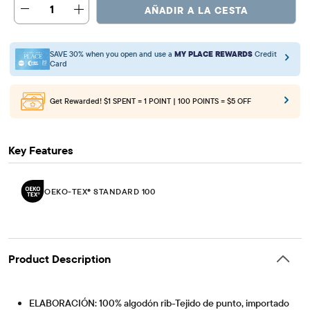
1
AÑADIR A LA CESTA
SAVE 30% when you open and use a
MY PLACE REWARDS
Credit
Card
Get Rewarded!
$1 SPENT = 1 POINT | 100 POINTS = $5 OFF
Key Features
OEKO-TEX® STANDARD 100
Product Description
ELABORACIÓN: 100% algodón rib-Tejido de punto, importado