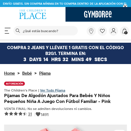
ENVÍO GRATIS. SIN COMPRA MÍNIMA EN TU COMPRA DENTRO DE LA APLICACIÓN CON EL
CÓDIGO
FREESHIP
DESCARGAR AHORA
El siguiente campo de búsqueda filtra las búsquedas
¿Qué
0
estás
buscando?
COMPRA 2 JEANS Y LLÉVATE 1 GRATIS CON EL CÓDIGO
B2G1. TERMINA EN:
3
DAYS
14
HRS
32
MINS
48
SECS
>
>
Home
Bebé
Pijama
AUTORIZACIÓN
The Children’s Place |
Ver Todo Pijama
Pijamas De Algodón Ajustados Para Bebés Y Niños
Pequeños Niña A Juego Con Fútbol Familiar - Pink
VENTA FINAL: No se admiten devoluciones ni cambios.
31
|
1491