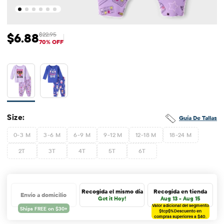
$6.88
$22.95
Precio de venta: $6.88
Precio original: $22.95
70% OFF
Size:
Guía De Tallas
0-3 M
3-6 M
6-9 M
9-12 M
12-18 M
18-24 M
2T
3T
4T
5T
6T
Recogida el mismo día
Recogida en tienda
Envío a domicilio
Get it Hoy!
Aug 13 - Aug 15
Valor adicional del segmento
$tcp$%
Descuento en
compras superiores a $40.