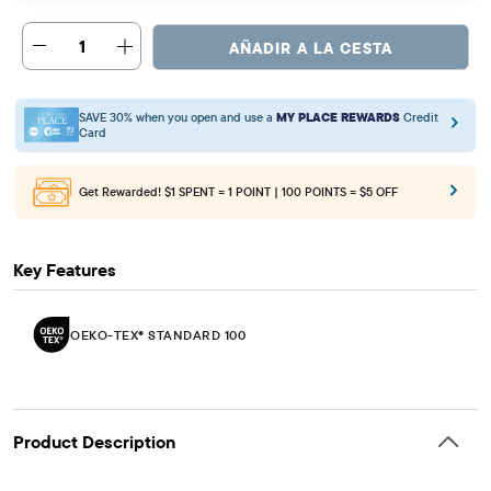
1
AÑADIR A LA CESTA
SAVE 30% when you open and use a
MY PLACE REWARDS
Credit
Card
Get Rewarded!
$1 SPENT = 1 POINT | 100 POINTS = $5 OFF
Key Features
OEKO-TEX® STANDARD 100
Product Description
FABRICATION: 100% rib-knit cotton, imported