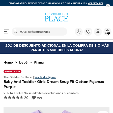
ENVÍO GRATIS. SIN COMPRA MÍNIMA EN TU COMPRA DENTRO DE LA APLICACIÓN CO
CÓDIGO
FREESHIP
DESCARGAR AHORA
El siguiente campo de búsqueda filtra las búsquedas
¿Qué
0
estás
buscando?
¡20% DE DESCUENTO ADICIONAL EN LA COMPRA DE 3 O MÁS
PAQUETES MÚLTIPLES AHORA!
>
>
Home
Bebé
Pijama
AUTORIZACIÓN
The Children’s Place |
Ver Todo Pijama
Baby And Toddler Girls Dream Snug Fit Cotton Pajamas -
Purple
VENTA FINAL: No se admiten devoluciones ni cambios.
20
|
793