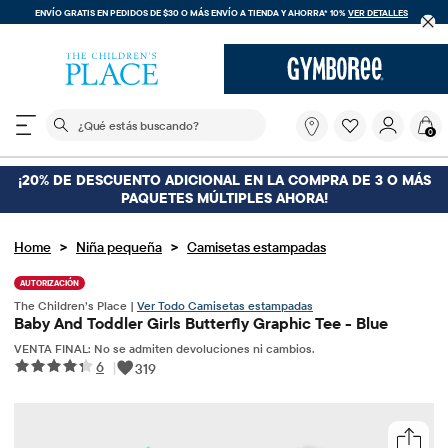
ENVÍO GRATIS. SIN COMPRA MÍNIMA EN TU COMPRA DENTRO DE LA APLICACIÓN
LES
CÓDIGO
FREESHIP
DESCARGAR AHORA
El siguiente campo de búsqueda filtra las búsquedas
¿Qué
0
estás
buscando?
¡20% DE DESCUENTO ADICIONAL EN LA COMPRA DE 3 O MÁS
PAQUETES MÚLTIPLES AHORA!
>
>
Home
Niña pequeña
Camisetas estampadas
AUTORIZACIÓN
The Children’s Place |
Ver Todo Camisetas estampadas
Baby And Toddler Girls Butterfly Graphic Tee - Blue
VENTA FINAL: No se admiten devoluciones ni cambios.
6
|
319