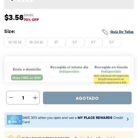
$3.58
$11.95
Precio de venta: $3.58
Precio original: $11.95
70% OFF
Size:
Guía De Tallas
12-18 M
18-24 M
2T
3T
4T
5T
Recogida el mismo día
Recogida en tienda
Envío a domicilio
Indisponible
Indisponible
Valor adicional del segmento
$tcp$%
Descuento en
compras superiores a $40.
1
AGOTADO
SAVE 30% when you open and use a
MY PLACE REWARDS
Credit
Card
EARN DOUBLE/TRIPLE POINTS
on Back to School Essentials!