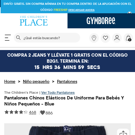
E
ENVÍO GRATIS EN PEDIDOS DE $30 O MÁS O
ENVÍO A TIENDA Y AHORRA* 10%
VER DETALLES
El siguiente campo de búsqueda filtra las búsquedas
¿Qué
0
estás
buscando?
COMPRA 2 JEANS Y LLÉVATE 1 GRATIS CON EL CÓDIGO
B2G1. TERMINA EN:
15
HRS
36
MINS
59
SECS
>
>
Home
Niño pequeño
Pantalones
The Children’s Place |
Ver Todo Pantalones
Pantalones Chinos Elásticos De Uniforme Para Bebés Y
Niños Pequeños - Blue
468
|
886