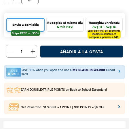
Recogida el mismo día
Recogida en tienda
Envío a domicilio
Get it Hoy!
Aug 16 - Aug 18
Valor adicional del segmento
$tcp$%
Descuento en
compras superiores a $40.
1
AÑADIR A LA CESTA
SAVE 30% when you open and use a
MY PLACE REWARDS
Credit
Card
EARN DOUBLE/TRIPLE POINTS
on Back to School Essentials!
Get Rewarded!
$1 SPENT = 1 POINT | 100 POINTS = $5 OFF