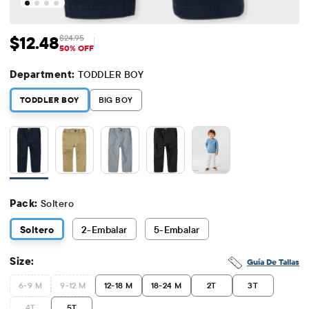
$12.48
$24.95
Precio de venta: $12.48
Precio original: $24.95
50% OFF
Department:
TODDLER BOY
TODDLER BOY
BIG BOY
Pack:
Soltero
Soltero
2
-Embalar
5
-Embalar
Size:
Guía De Tallas
6-9 M
9-12 M
12-18 M
18-24 M
2T
3T
4T
5T