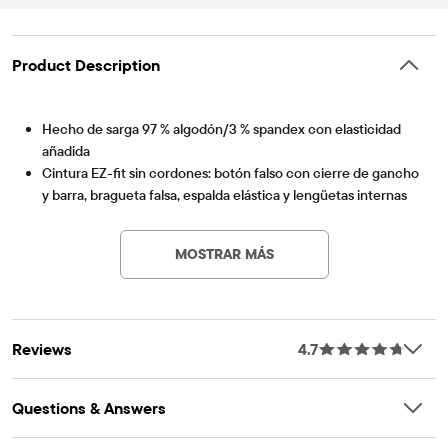
Product Description
Hecho de sarga 97 % algodón/3 % spandex con elasticidad
añadida
Cintura EZ-fit sin cordones: botón falso con cierre de gancho
y barra, bragueta falsa, espalda elástica y lengüetas internas
Artículo #: 3020433_NN
ajustables en la cintura
bolsillos laterales delanteros inclinados; bolsillos traseros
MOSTRAR MÁS
ribeteados
Hebillas de cinturon
Importado
Reviews
4.7
Questions & Answers