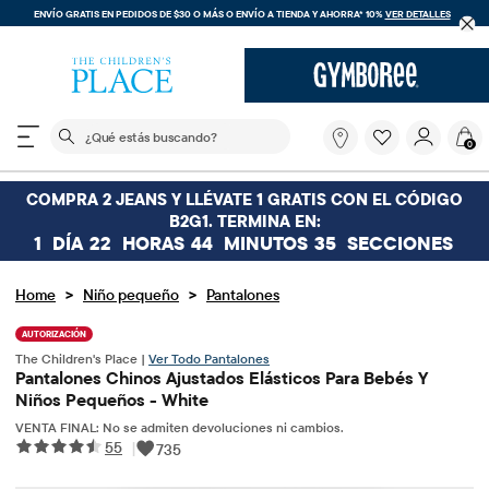
ENVÍO GRATIS EN PEDIDOS DE $30 O MÁS O
ENVÍO A TIENDA Y AHORRA* 10%
VER DETALLES
El siguiente campo de búsqueda filtra las búsquedas
¿Qué
0
estás
buscando?
COMPRA 2 JEANS Y LLÉVATE 1 GRATIS CON EL CÓDIGO
B2G1. TERMINA EN:
1
DÍA
22
HORAS
44
MINUTOS
34
SECCIONES
>
>
Home
Niño pequeño
Pantalones
AUTORIZACIÓN
The Children's Place |
Ver Todo Pantalones
Pantalones Chinos Ajustados Elásticos Para Bebés Y
Niños Pequeños - White
VENTA FINAL: No se admiten devoluciones ni cambios.
55
|
735