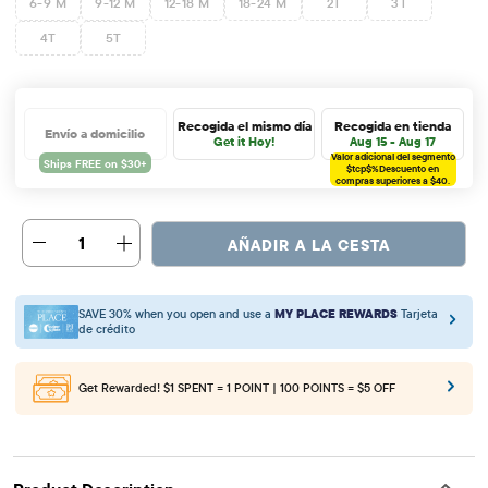
6-9 M
9-12 M
12-18 M
18-24 M
2T
3T
4T
5T
Recogida el mismo día
Recogida en tienda
Envío a domicilio
Get it Hoy!
Aug 15 - Aug 17
Valor adicional del segmento
$tcp$%
Descuento en
compras superiores a $40.
1
AÑADIR A LA CESTA
SAVE 30% when you open and use a
MY PLACE REWARDS
Tarjeta
de crédito
Get Rewarded!
$1 SPENT = 1 POINT | 100 POINTS = $5 OFF