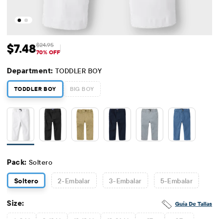
$7.48
$24.95
Precio de venta: $7.48
Precio original: $24.95
70% OFF
Department:
TODDLER BOY
TODDLER BOY
BIG BOY
Pack:
Soltero
Soltero
2
-Embalar
3
-Embalar
5
-Embalar
Size:
Guía De Tallas