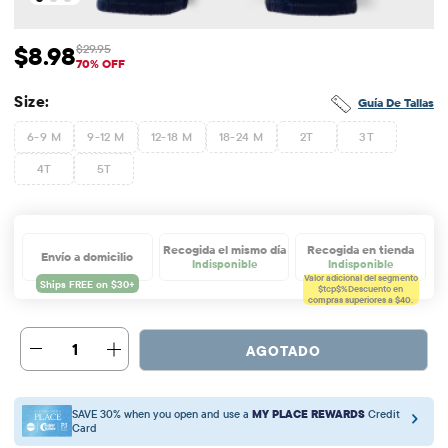
$8.98
$29.95
Precio de venta: $8.98
Precio original: $29.95
70% OFF
Size:
Guía De Tallas
6-9 M
9-12 M
12-18 M
18-24 M
2T
3T
4T
5T
Recogida el mismo día
Recogida en tienda
Envío a domicilio
Indisponible
Indisponible
Valor adicional del segmento
$tcp$%
Descuento en
compras superiores a $40.
1
AGOTADO
SAVE 30% when you open and use a
MY PLACE REWARDS
Credit
Card