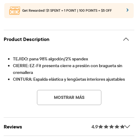
Get Rewarded!
$1 SPENT = 1 POINT | 100 POINTS = $5 OFF
Product Description
TEJIDO: pana 98% algodón/2% spandex
CIERRE: EZ-Fit presenta cierre a presión con bragueta sin
cremallera
CINTURA: Espalda elástica y lengüetas interiores ajustables
Artículo #: 3042493_IV
para un ajuste personalizado
ASCENSO: Medio
MOSTRAR MÁS
Corte ajustado
APERTURA: Flaco
CARACTERÍSTICAS:
Estilo de cinco bolsillos y trabillas para cinturón.
Reviews
4.9
Prelavado para mayor suavidad y reducir el encogimiento.
Importado