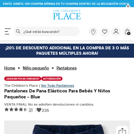
ENVÍO GRATIS. SIN COMPRA MÍNIMA EN TU COMPRA DENTRO DE LA APLICACIÓN CON EL
CÓDIGO
FREESHIP
DESCARGAR AHORA
El siguiente campo de búsqueda filtra las búsquedas
¿Qué
0
estás
buscando?
¡20% DE DESCUENTO ADICIONAL EN LA COMPRA DE 3 O MÁS
PAQUETES MÚLTIPLES AHORA!
>
>
Home
Niño pequeño
Pantalones
¡QUEDAN POCAS UNIDADES!
AUTORIZACIÓN
The Children’s Place |
Ver Todo Pantalones
Pantalones De Pana Elásticos Para Bebés Y Niños
Pequeños - Blue
VENTA FINAL: No se admiten devoluciones ni cambios.
31
|
235