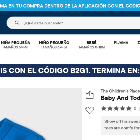
NIMA EN TU COMPRA DENTRO DE LA APLICACIÓN CON EL CÓDI
El siguiente campo de búsqueda filtra las búsquedas
NIÑA PEQUEÑA
NIÑO PEQUEÑO
BEBÉ
PIJAMA
Z
TAMAÑOS 6M-5T
TAMAÑOS 6M-5T
TAMAÑOS 0-18M
IS CON EL CÓDIGO B2G1. TERMINA EN:
The Children’s Place
Baby And Tod
6
Show off his sweet
tees are comfy for