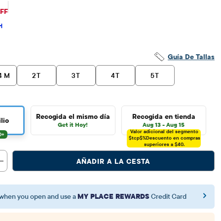
$10
ecio original: $11.95
OFF
H
Guía De Tallas
4 M
2T
3T
4T
5T
Recogida el mismo día
Recogida en tienda
lio
Get it Hoy!
Aug 13 - Aug 15
Valor adicional del segmento
$tcp$%
Descuento en compras
superiores a $40.
AÑADIR A LA CESTA
when you open and use a
MY PLACE REWARDS
Credit Card