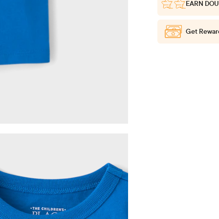
EARN DOU
Get Rewar