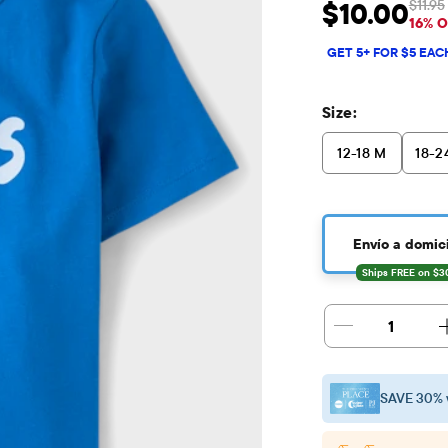
$11.95
$10.00
Precio de venta: 
Pr
16% 
GET 5+ FOR $5 EAC
Size:
12-18 M
18-2
Envío a domici
1
SAVE 30% 