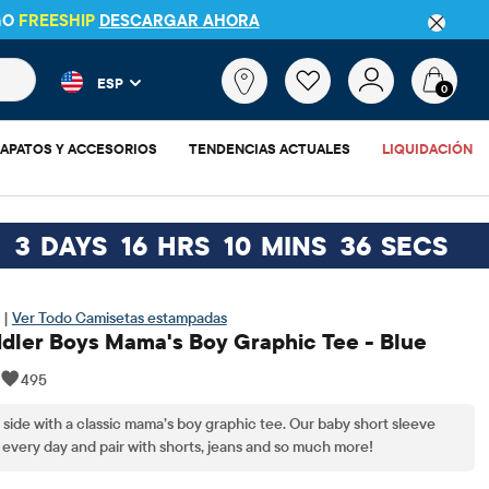
GO
FREESHIP
DESCARGAR AHORA
 más populares y los resultados de productos a medida que escr
¿Qué
ESP
estás
0
buscando?
APATOS Y ACCESORIOS
TENDENCIAS ACTUALES
LIQUIDACIÓN
3
DAYS
16
HRS
10
MINS
35
SECS
 |
Ver Todo Camisetas estampadas
dler Boys Mama's Boy Graphic Tee - Blue
|
495
 side with a classic mama’s boy graphic tee. Our baby short sleeve
 every day and pair with shorts, jeans and so much more!