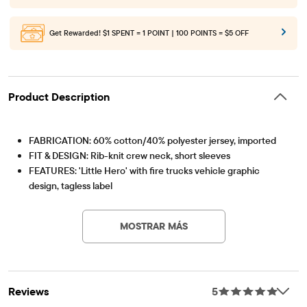
Get Rewarded!
$1 SPENT = 1 POINT | 100 POINTS = $5 OFF
Product Description
FABRICATION: 60% cotton/40% polyester jersey, imported
FIT & DESIGN: Rib-knit crew neck, short sleeves
FEATURES: 'Little Hero' with fire trucks vehicle graphic
design, tagless label
Artículo #: 3061266_33UX
MOSTRAR MÁS
Reviews
5