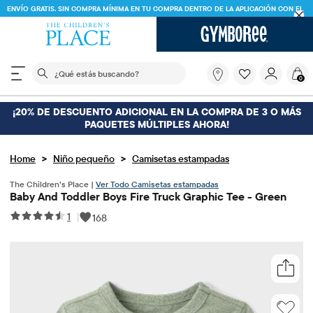
ENVÍO GRATIS. SIN COMPRA MÍNIMA EN TU COMPRA DENTRO DE LA APLICACIÓN CON EL
CÓDIGO
FREESHIP
DESCARGAR AHORA
El siguiente campo de búsqueda filtra las búsquedas
¿Qué
0
estás
buscando?
¡20% DE DESCUENTO ADICIONAL EN LA COMPRA DE 3 O MÁS
PAQUETES MÚLTIPLES AHORA!
>
>
Home
Niño pequeño
Camisetas estampadas
The Children’s Place |
Ver Todo Camisetas estampadas
Baby And Toddler Boys Fire Truck Graphic Tee - Green
1
|
168