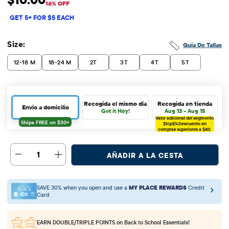
Precio de venta: $10
Precio original: $11.95
16% OFF
GET 5+ FOR $5 EACH
Size:
Guía De Tallas
12-18 M
18-24 M
2T
3T
4T
5T
Recogida el mismo día
Recogida en tienda
Envío a domicilio
Get it Hoy!
Aug 13 - Aug 15
Valor adicional del segmento
$tcp$%
Descuento en
compras superiores a $40.
1
AÑADIR A LA CESTA
SAVE 30% when you open and use a
MY PLACE REWARDS
Credit
Card
EARN DOUBLE/TRIPLE POINTS
on Back to School Essentials!