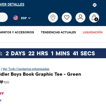
GO
FREESHIP
DESCARGAR AHORA
 más populares y los resultados de productos a medida que escr
¿Qué
ESP
estás
0
buscando?
APATOS Y ACCESORIOS
TENDENCIAS ACTUALES
LIQUIDACIÓN
:
2
DAYS
22
HRS
1
MINS
40
SECS
 |
Ver Todo Camisetas estampadas
dler Boys Book Graphic Tee - Green
100
$10
ecio original: $11.95
OFF
H