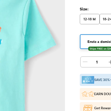
Size:
12-18 M
18-2
Envío a domici
1
SAVE 30% 
EARN DOU
Get Rewar