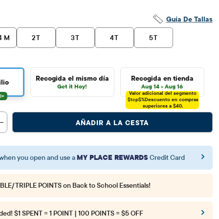
Guía De Tallas
4 M
2T
3T
4T
5T
Recogida el mismo día
Recogida en tienda
lio
Get it Hoy!
Aug 14 - Aug 16
Valor adicional del segmento
$tcp$%
Descuento en compras
superiores a $40.
AÑADIR A LA CESTA
when you open and use a
MY PLACE REWARDS
Credit Card
BLE/TRIPLE POINTS
on Back to School Essentials!
ded!
$1 SPENT = 1 POINT | 100 POINTS = $5 OFF