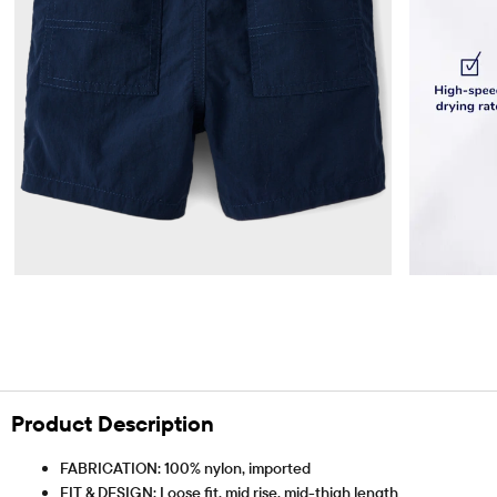
Product Description
FABRICATION: 100% nylon, imported
FIT & DESIGN: Loose fit, mid rise, mid-thigh length