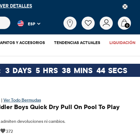
VER DETALLES
 más populares y los resultados de productos a medida que escr
¿Qué
ESP
estás
0
buscando?
APATOS Y ACCESORIOS
TENDENCIAS ACTUALES
LIQUIDACIÓN
:
3
DAYS
5
HRS
38
MINS
43
SECS
 |
Ver Todo Bermudas
dler Boys Quick Dry Pull On Pool To Play
admiten devoluciones ni cambios.
|
372