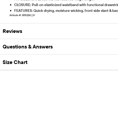
CLOSURE: Pull-on elasticized waistband with functional drawstr
FEATURES: Quick drying, moisture wicking, front side slant & ba
Artículo #: 3052261_IV
Reviews
Questions & Answers
Size Chart