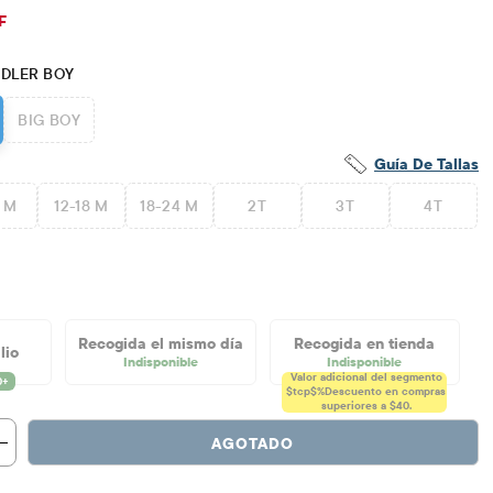
$6.88
cio original: $22.95
F
DLER BOY
BIG BOY
Guía De Tallas
2 M
12-18 M
18-24 M
2T
3T
4T
Recogida el mismo día
Recogida en tienda
lio
Indisponible
Indisponible
Valor adicional del segmento
$tcp$%
Descuento en compras
superiores a $40.
AGOTADO