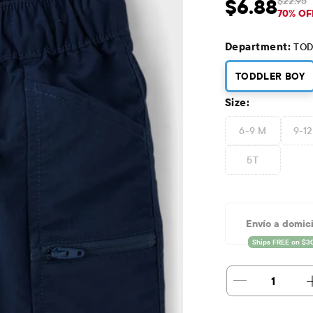
$22.95
$6.88
Precio de venta: 
Pre
70% OF
Department:
TOD
TODDLER BOY
Size:
6-9 M
9-1
5T
Envío a domici
1