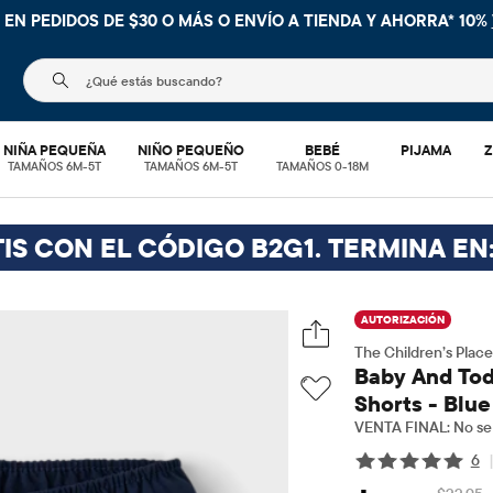
 EN PEDIDOS DE $30 O MÁS O
ENVÍO A TIENDA Y AHORRA* 10%
El siguiente campo de búsqueda filtra las búsquedas
NIÑA PEQUEÑA
NIÑO PEQUEÑO
BEBÉ
PIJAMA
Z
TAMAÑOS 6M-5T
TAMAÑOS 6M-5T
TAMAÑOS 0-18M
IS CON EL CÓDIGO B2G1. TERMINA EN
AUTORIZACIÓN
The Children’s Place
Baby And Tod
Shorts - Blue
VENTA FINAL: No se 
6