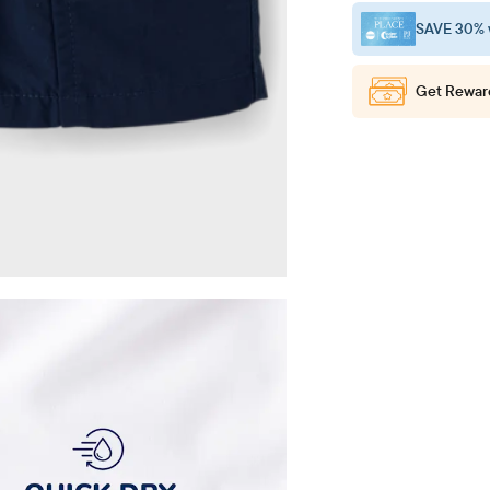
SAVE 30% 
Get Rewar