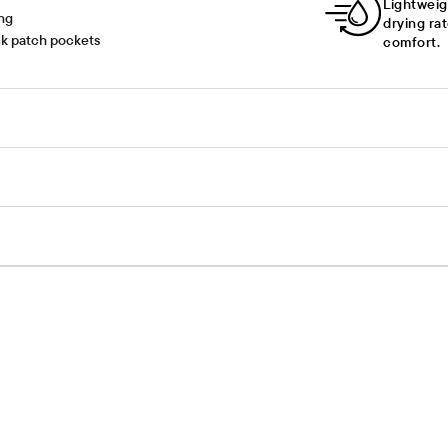
Lightweig
ing
drying ra
ck patch pockets
comfort.