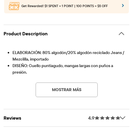
Get Rewarded!
$1 SPENT = 1 POINT | 100 POINTS = $5 OFF
Product Description
ELABORACIÓN: 80% algodón/20% algodón reciclado Jeans /
Mezclilla, importado
DISEÑO: Cuello puntiagudo, mangas largas con puños a
presión.
Artículo #: 3047424_33D0
CARACTERÍSTICAS: Cierre frontal, bolsillos en el pecho con
cierre a presión, bolsillos ribeteados delanteros
MOSTRAR MÁS
¡Estamos marcando la diferencia! Estamos orgullosos de
asociarnos con Better Cotton para mejorar el cultivo de
algodón a nivel mundial. Cuando nos compras estilos de
algodón, estás ayudando a apoyar el cultivo de algodón
Reviews
4.9
sostenible. Saber más en Bettercotton.org/massbalance.