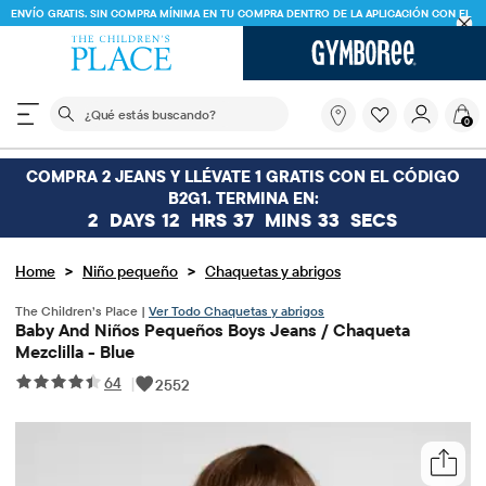
ENVÍO GRATIS. SIN COMPRA MÍNIMA EN TU COMPRA DENTRO DE LA APLICACIÓN CON EL
CÓDIGO
FREESHIP
DESCARGAR AHORA
El siguiente campo de búsqueda filtra las búsquedas
¿Qué
0
estás
buscando?
COMPRA 2 JEANS Y LLÉVATE 1 GRATIS CON EL CÓDIGO
B2G1. TERMINA EN:
2
DAYS
12
HRS
37
MINS
33
SECS
>
>
Home
Niño pequeño
Chaquetas y abrigos
The Children’s Place |
Ver Todo Chaquetas y abrigos
Baby And Niños Pequeños Boys Jeans / Chaqueta
Mezclilla - Blue
64
|
2552