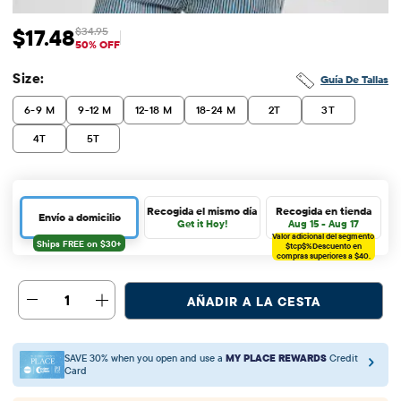
$17.48
$34.95
Precio de venta: $17.48
Precio original: $34.95
50% OFF
Size:
Guía De Tallas
6-9 M
9-12 M
12-18 M
18-24 M
2T
3T
4T
5T
Recogida el mismo día
Recogida en tienda
Envío a domicilio
Get it Hoy!
Aug 15 - Aug 17
Valor adicional del segmento
$tcp$%
Descuento en
compras superiores a $40.
1
AÑADIR A LA CESTA
SAVE 30% when you open and use a
MY PLACE REWARDS
Credit
Card