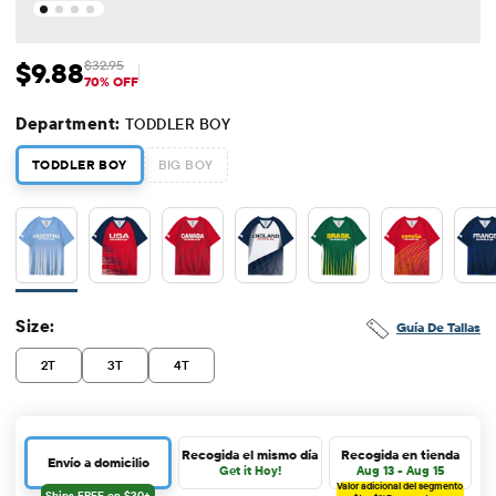
$9.88
$32.95
Precio de venta: $9.88
Precio original: $32.95
70% OFF
Department:
TODDLER BOY
TODDLER BOY
BIG BOY
Size:
Guía De Tallas
2T
3T
4T
Recogida el mismo día
Recogida en tienda
Envío a domicilio
Get it Hoy!
Aug 13 - Aug 15
Valor adicional del segmento