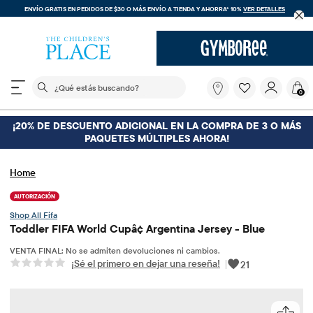
ENVÍO GRATIS EN PEDIDOS DE $30 O MÁS
ENVÍO A TIENDA Y AHORRA* 10%
VER DETALLES
El siguiente campo de búsqueda filtra las búsquedas
¿Qué
0
estás
buscando?
¡20% DE DESCUENTO ADICIONAL EN LA COMPRA DE 3 O MÁS
PAQUETES MÚLTIPLES AHORA!
Home
AUTORIZACIÓN
Fifa
Toddler FIFA World Cupâ¢ Argentina Jersey - Blue
VENTA FINAL: No se admiten devoluciones ni cambios.
¡Sé el primero en dejar una reseña!
|
21