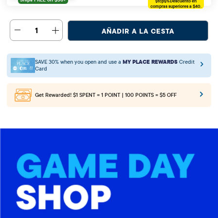
$tcp$%
Descuento en
compras superiores a $40.
1
AÑADIR A LA CESTA
SAVE 30% when you open and use a
MY PLACE REWARDS
Credit
Card
Get Rewarded!
$1 SPENT = 1 POINT | 100 POINTS = $5 OFF