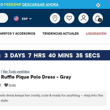
GO
FREESHIP
DESCARGAR AHORA
 más populares y los resultados de productos a medida que escr
¿Qué
ESP
estás
0
buscando?
APATOS Y ACCESORIOS
TENDENCIAS ACTUALES
LIQUIDACIÓN
:
3
DAYS
7
HRS
40
MINS
33
SECS
 |
Ver Todo vestidos
 Ruffle Pique Polo Dress - Gray
9
|
1045
olo dress keeps her comfy, cute & ready for anything — step into the
style.