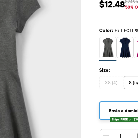
$24.95
$12.48
Precio de venta: 
Pr
50% O
Color:
H/T ECLIP
Size:
XS (4)
S (5
Envío a domici
1