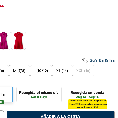
$12.48
ecio original: $24.95
FF
SE
Guía De Tallas
/6)
M (7/8)
L (10/12)
XL (14)
XXL (16)
Recogida el mismo día
Recogida en tienda
lio
Get it Hoy!
Aug 14 - Aug 16
Valor adicional del segmento
$tcp$%
Descuento en compras
superiores a $40.
AÑADIR A LA CESTA