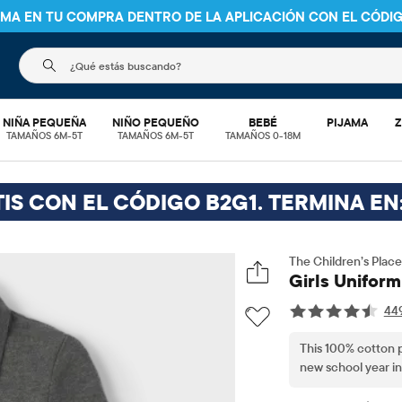
NIMA EN TU COMPRA DENTRO DE LA APLICACIÓN CON EL CÓDI
El siguiente campo de búsqueda filtra las búsquedas
NIÑA PEQUEÑA
NIÑO PEQUEÑO
BEBÉ
PIJAMA
Z
TAMAÑOS 6M-5T
TAMAÑOS 6M-5T
TAMAÑOS 0-18M
IS CON EL CÓDIGO B2G1. TERMINA EN
The Children’s Place
Girls Uniform
44
This 100% cotton p
new school year in 