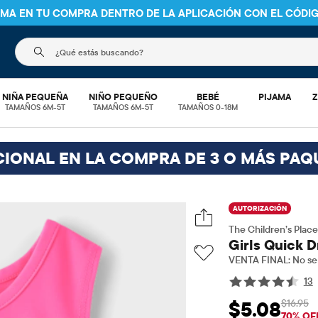
NIMA EN TU COMPRA DENTRO DE LA APLICACIÓN CON EL CÓDI
El siguiente campo de búsqueda filtra las búsquedas
NIÑA PEQUEÑA
NIÑO PEQUEÑO
BEBÉ
PIJAMA
Z
TAMAÑOS 6M-5T
TAMAÑOS 6M-5T
TAMAÑOS 0-18M
CIONAL EN LA COMPRA DE 3 O MÁS PAQ
AUTORIZACIÓN
The Children’s Place
Girls Quick D
VENTA FINAL: No se 
13
$16.95
$5.08
Precio de venta: 
Pre
70% OF