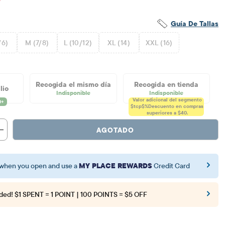
Guía De Tallas
/6)
M (7/8)
L (10/12)
XL (14)
XXL (16)
Recogida el mismo día
Recogida en tienda
lio
Indisponible
Indisponible
Valor adicional del segmento
$tcp$%
Descuento en compras
superiores a $40.
AGOTADO
when you open and use a
MY PLACE REWARDS
Credit Card
ded!
$1 SPENT = 1 POINT | 100 POINTS = $5 OFF