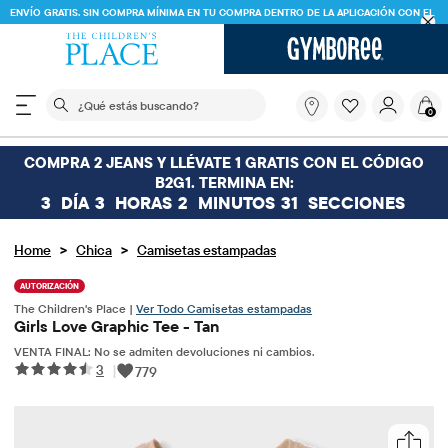
ENVÍO GRATIS. SIN COMPRA MÍNIMA EN TU COMPRA DENTRO DE LA APLICACIÓN CON EL
CÓDIGO
FREESHIP
DESCARGAR AHORA
El siguiente campo de búsqueda filtra las búsquedas
¿Qué
0
estás
buscando?
COMPRA 2 JEANS Y LLÉVATE 1 GRATIS CON EL CÓDIGO
B2G1. TERMINA EN:
3
DÍA
3
HORAS
2
MINUTOS
31
SECCIONES
>
>
Home
Chica
Camisetas estampadas
AUTORIZACIÓN
The Children's Place |
Ver Todo Camisetas estampadas
Girls Love Graphic Tee - Tan
VENTA FINAL: No se admiten devoluciones ni cambios.
3
|
779