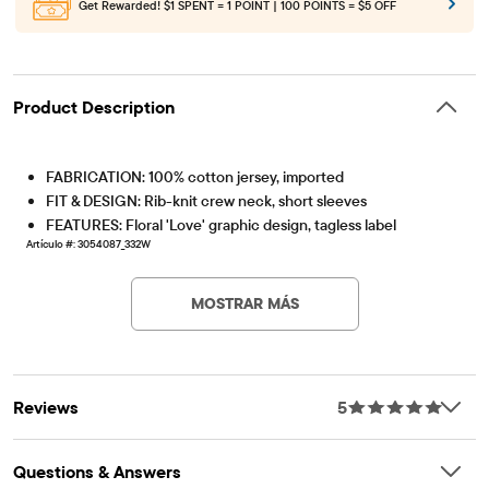
Get Rewarded!
$1 SPENT = 1 POINT | 100 POINTS = $5 OFF
Product Description
FABRICATION: 100% cotton jersey, imported
FIT & DESIGN: Rib-knit crew neck, short sleeves
FEATURES: Floral 'Love' graphic design, tagless label
Artículo #: 3054087_332W
MOSTRAR MÁS
Reviews
5
Questions & Answers