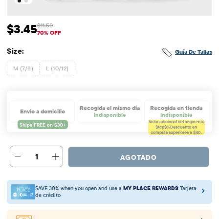
$3.45
$11.50
Precio de venta: $3.45
Precio original: $11.5
70% OFF
Size:
Guía De Tallas
M (7/8)
L (10/12)
Recogida el mismo día
Recogida en tienda
Envío a domicilio
Indisponible
Indisponible
Valor adicional del segmento
$tcp$%
Descuento en
compras superiores a $40.
1
AGOTADO
SAVE 30% when you open and use a
MY PLACE REWARDS
Tarjeta
de crédito