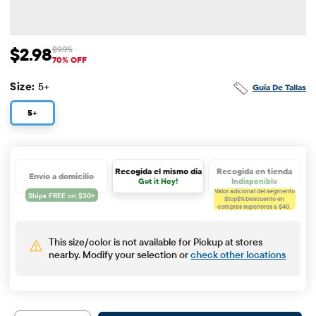
$2.98
$9.95
Precio de venta: $2.98
Precio original: $9.95
70% OFF
Size:
5+
Guía De Tallas
5+
Recogida el mismo día
Recogida en tienda
Envío a domicilio
Get it Hoy!
Indisponible
Valor adicional del segmento
$tcp$%
Descuento en
compras superiores a $40.
This size/color is not available for Pickup at stores
nearby. Modify your selection or
check other locations