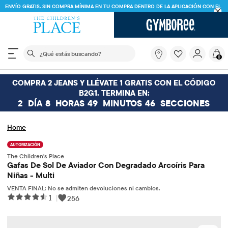
ENVÍO GRATIS. SIN COMPRA MÍNIMA EN TU COMPRA DENTRO DE LA APLICACIÓN CON EL
CÓDIGO
FREESHIP
DESCARGAR AHORA
El siguiente campo de búsqueda filtra las búsquedas
¿Qué
0
estás
buscando?
COMPRA 2 JEANS Y LLÉVATE 1 GRATIS CON EL CÓDIGO
B2G1. TERMINA EN:
2
DÍA
8
HORAS
49
MINUTOS
46
SECCIONES
Home
AUTORIZACIÓN
The Children's Place
Gafas De Sol De Aviador Con Degradado Arcoíris Para
Niñas - Multi
VENTA FINAL: No se admiten devoluciones ni cambios.
1
|
256