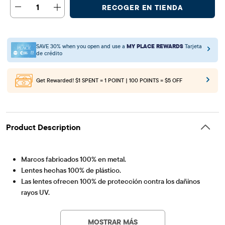
1
RECOGER EN TIENDA
SAVE 30% when you open and use a
MY PLACE REWARDS
Tarjeta
de crédito
Get Rewarded!
$1 SPENT = 1 POINT | 100 POINTS = $5 OFF
Product Description
Marcos fabricados 100% en metal.
Lentes hechas 100% de plástico.
Las lentes ofrecen 100% de protección contra los dañinos
rayos UV.
Artículo #: 3045491_BQ#3045491001
Ombre arcoiris por toda la prenda
Importado
MOSTRAR MÁS