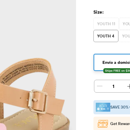
Size:
YOUTH 11
YOU
YOUTH 4
YOU
Envío a domici
1
SAVE 30% 
Get Rewar