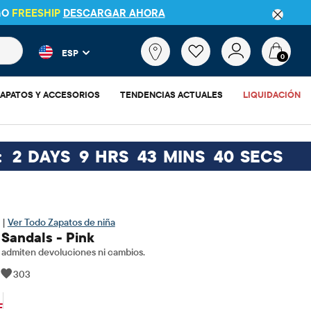
GO
FREESHIP
DESCARGAR AHORA
 más populares y los resultados de productos a medida que escr
¿Qué
ESP
estás
0
buscando?
APATOS Y ACCESORIOS
TENDENCIAS ACTUALES
LIQUIDACIÓN
:
2
DAYS
9
HRS
43
MINS
39
SECS
 |
Ver Todo Zapatos de niña
 Sandals - Pink
admiten devoluciones ni cambios.
|
303
$9.88
cio original: $32.95
F