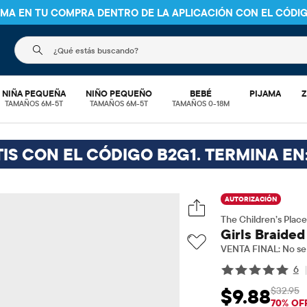
NIMA EN TU COMPRA DENTRO DE LA APLICACIÓN CON EL CÓDI
El siguiente campo de búsqueda filtra las búsquedas
NIÑA PEQUEÑA
NIÑO PEQUEÑO
BEBÉ
PIJAMA
Z
TAMAÑOS 6M-5T
TAMAÑOS 6M-5T
TAMAÑOS 0-18M
IS CON EL CÓDIGO B2G1. TERMINA EN
AUTORIZACIÓN
The Children’s Place
Girls Braided
VENTA FINAL: No se 
6
$32.95
$9.88
Precio de venta: 
Pre
70% OF