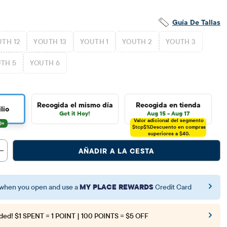
Guía De Tallas
TH 12
YOUTH 13
YOUTH 1
YOUTH 2
YOUTH 3
TH 5
YOUTH 6
Recogida el mismo día
Recogida en tienda
lio
Get it Hoy!
Aug 15 - Aug 17
Valor adicional del segmento
$tcp$%
Descuento en compras
superiores a $40.
AÑADIR A LA CESTA
when you open and use a
MY PLACE REWARDS
Credit Card
ded!
$1 SPENT = 1 POINT | 100 POINTS = $5 OFF