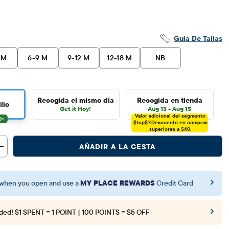
36.95
Guía De Tallas
 M
6-9 M
9-12 M
12-18 M
NB
Recogida el mismo día
Recogida en tienda
lio
Get it Hoy!
Aug 13 - Aug 15
Valor adicional del segmento
$tcp$%
Descuento en compras
superiores a $40.
AÑADIR A LA CESTA
when you open and use a
MY PLACE REWARDS
Credit Card
ded!
$1 SPENT = 1 POINT | 100 POINTS = $5 OFF