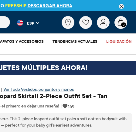
ER DETALLES
 más populares y los resultados de productos a medida que escr
¿Qué
ESP
estás
0
buscando?
APATOS Y ACCESORIOS
TENDENCIAS ACTUALES
LIQUIDACIÓN
UETES MÚLTIPLES AHORA!
 |
Ver Todo Vestidos, conjuntos y monos
opard Skirtall 2-Piece Outfit Set - Tan
 el primero en dejar una reseña!
|
169
here. This 2-piece leopard outfit set pairs a soft cotton bodysuit with
l — perfect for your baby girl's earliest adventures.