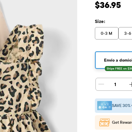
Precio original: $
$36.95
Size:
0-3 M
3-6
Envío a domici
1
SAVE 30% 
Get Rewar