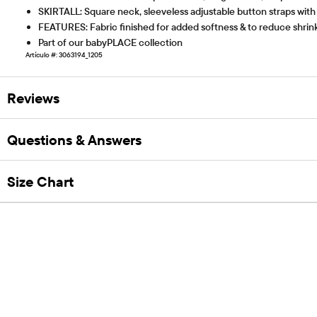
SKIRTALL: Square neck, sleeveless adjustable button straps with fl
FEATURES: Fabric finished for added softness & to reduce shri
Part of our babyPLACE collection
Artículo #: 3063194_1205
Reviews
Questions & Answers
Size Chart