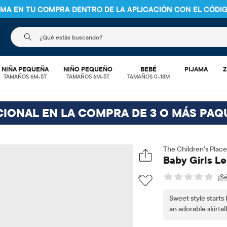
S EN PEDIDOS DE $30 O MÁS
ENVÍO A TIENDA Y AHORRA* 10%
V
El siguiente campo de búsqueda filtra las búsquedas
NIÑA PEQUEÑA
NIÑO PEQUEÑO
BEBÉ
PIJAMA
Z
TAMAÑOS 6M-5T
TAMAÑOS 6M-5T
TAMAÑOS 0-18M
CIONAL EN LA COMPRA DE 3 O MÁS PAQ
The Children’s Place
Baby Girls Le
¡Sé
Sweet style starts 
an adorable skirtal