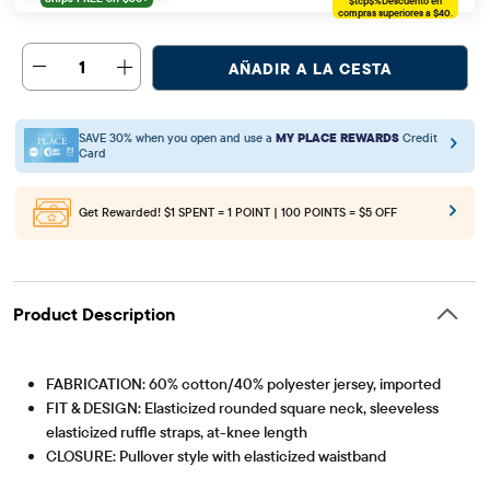
$tcp$%
Descuento en
compras superiores a $40.
1
AÑADIR A LA CESTA
SAVE 30% when you open and use a
MY PLACE REWARDS
Credit
Card
Get Rewarded!
$1 SPENT = 1 POINT | 100 POINTS = $5 OFF
Product Description
FABRICATION: 60% cotton/40% polyester jersey, imported
FIT & DESIGN: Elasticized rounded square neck, sleeveless
elasticized ruffle straps, at-knee length
CLOSURE: Pullover style with elasticized waistband
Artículo #: 3060634_1576
FEATURES: Tiered skirt, allover print, fabric finished for added