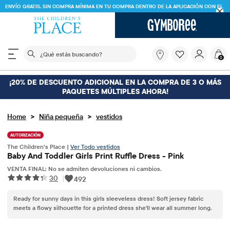
ENVÍO GRATIS. SIN COMPRA MÍNIMA EN TU COMPRA DENTRO DE LA APLICACIÓN CON EL
CÓDIGO
FREESHIP
DESCARGAR AHORA
El siguiente campo de búsqueda filtra las búsquedas
¿Qué
0
estás
buscando?
¡20% DE DESCUENTO ADICIONAL EN LA COMPRA DE 3 O MÁS
PAQUETES MÚLTIPLES AHORA!
>
>
Home
Niña pequeña
vestidos
AUTORIZACIÓN
The Children’s Place |
Ver Todo vestidos
Baby And Toddler Girls Print Ruffle Dress - Pink
VENTA FINAL: No se admiten devoluciones ni cambios.
30
|
492
Ready for sunny days in this girls sleeveless dress! Soft jersey fabric
meets a flowy silhouette for a printed dress she'll wear all summer long.