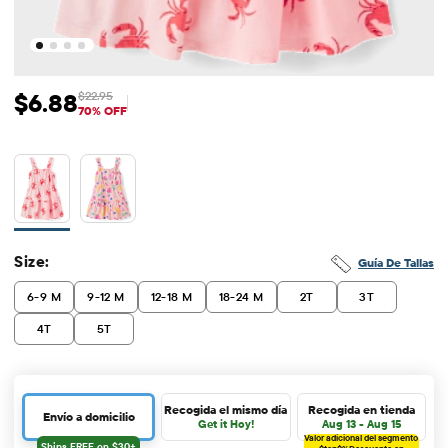
$6.88
$22.95
Precio de venta: $6.88
Precio original: $22.95
70% OFF
Size:
Guía De Tallas
6-9 M
9-12 M
12-18 M
18-24 M
2T
3T
4T
5T
Recogida el mismo día
Recogida en tienda
Envío a domicilio
Get it Hoy!
Aug 13 - Aug 15
Valor adicional del segmento