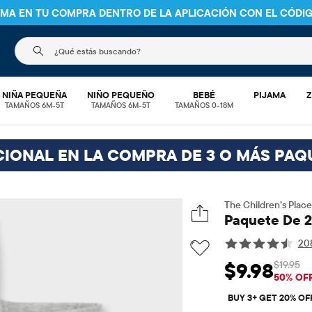
NIMA EN TU COMPRA DENTRO DE LA APLICACIÓN CON EL CÓDI
El siguiente campo de búsqueda filtra las búsquedas
NIÑA PEQUEÑA
NIÑO PEQUEÑO
BEBÉ
PIJAMA
Z
TAMAÑOS 6M-5T
TAMAÑOS 6M-5T
TAMAÑOS 0-18M
CIONAL EN LA COMPRA DE 3 O MÁS PAQ
The Children’s Place
Paquete De 2
20
$19.95
$9.98
Precio de venta: 
Prec
50% OF
BUY 3+ GET 20% OF