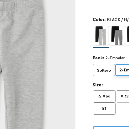
Color:
BLACK / H
Pack:
2-Embalar
2
-Em
Soltero
Size:
6-9 M
9-1
5T