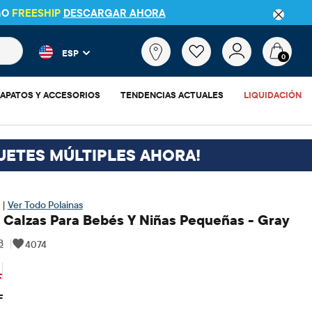
GO
FREESHIP
DESCARGAR AHORA
 más populares y los resultados de productos a medida que escr
¿Qué
ESP
estás
0
buscando?
APATOS Y ACCESORIOS
TENDENCIAS ACTUALES
LIQUIDACIÓN
UETES MÚLTIPLES AHORA!
 |
Ver Todo Polainas
 Calzas Para Bebés Y Niñas Pequeñas - Gray
8
|
4074
$9.98
io original: $19.95
F
F