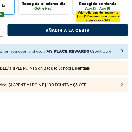
Recogida el mismo día
Recogida en tienda
lio
Get it Hoy!
Aug 13 - Aug 15
Valor adicional del segmento
$tcp$%
Descuento en compras
superiores a $40.
AÑADIR A LA CESTA
when you open and use a
MY PLACE REWARDS
Credit Card
BLE/TRIPLE POINTS
on Back to School Essentials!
ded!
$1 SPENT = 1 POINT | 100 POINTS = $5 OFF