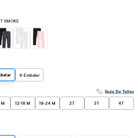
/T SMOKE
balar
4
-Embalar
Guía De Tallas
2 M
12-18 M
18-24 M
2T
3T
4T