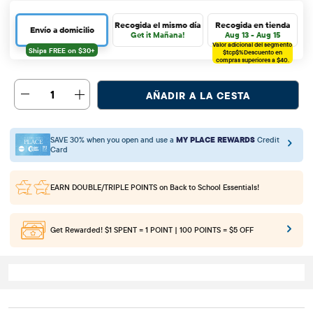
Recogida el mismo día
Recogida en tienda
Envío a domicilio
Get it Mañana!
Aug 13 - Aug 15
Valor adicional del segmento
$tcp$%
Descuento en
compras superiores a $40.
1
AÑADIR A LA CESTA
SAVE 30% when you open and use a
MY PLACE REWARDS
Credit
Card
EARN DOUBLE/TRIPLE POINTS
on Back to School Essentials!
Get Rewarded!
$1 SPENT = 1 POINT | 100 POINTS = $5 OFF