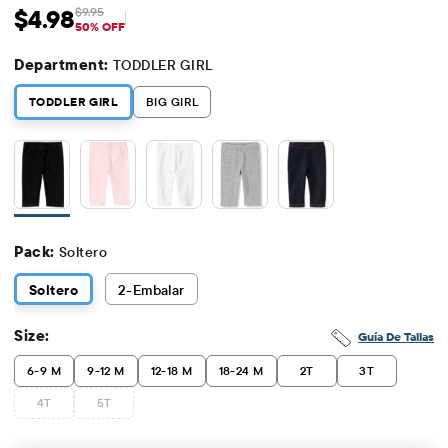
$4.98
$9.95
Precio de venta: $4.98
Precio original: $9.95
50% OFF
Department:
TODDLER GIRL
TODDLER GIRL
BIG GIRL
Pack:
Soltero
Soltero
2
-Embalar
Size:
Guía De Tallas
6-9 M
9-12 M
12-18 M
18-24 M
2T
3T
4T
5T