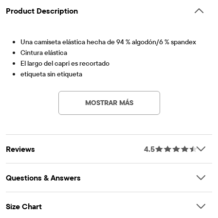
Product Description
Una camiseta elástica hecha de 94 % algodón/6 % spandex
Cintura elástica
El largo del capri es recortado
etiqueta sin etiqueta
Artículo #: 2036235_01
Importado
MOSTRAR MÁS
Reviews
4.5
Questions & Answers
Size Chart