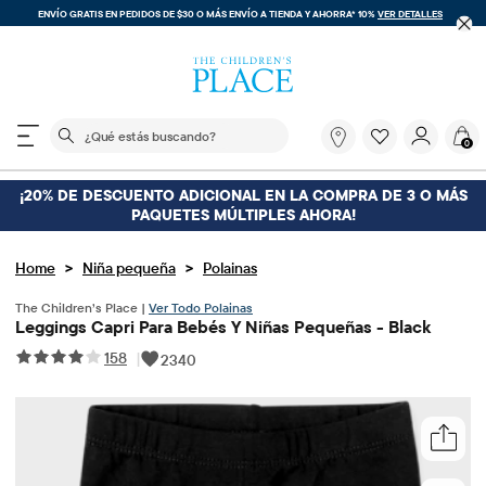
ENVÍO GRATIS EN PEDIDOS DE $30 O MÁS
ENVÍO A TIENDA Y AHORRA* 10%
VER DETALLES
El siguiente campo de búsqueda filtra las búsquedas
¿Qué
0
estás
buscando?
¡20% DE DESCUENTO ADICIONAL EN LA COMPRA DE 3 O MÁS
PAQUETES MÚLTIPLES AHORA!
>
>
Home
Niña pequeña
Polainas
The Children’s Place |
Ver Todo Polainas
Leggings Capri Para Bebés Y Niñas Pequeñas - Black
158
|
2340