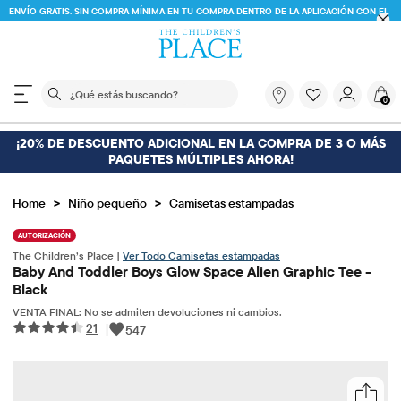
ENVÍO GRATIS. SIN COMPRA MÍNIMA EN TU COMPRA DENTRO DE LA APLICACIÓN CON EL
CÓDIGO
FREESHIP
DESCARGAR AHORA
El siguiente campo de búsqueda filtra las búsquedas
¿Qué
0
estás
buscando?
¡20% DE DESCUENTO ADICIONAL EN LA COMPRA DE 3 O MÁS
PAQUETES MÚLTIPLES AHORA!
>
>
Home
Niño pequeño
Camisetas estampadas
AUTORIZACIÓN
The Children’s Place |
Ver Todo Camisetas estampadas
Baby And Toddler Boys Glow Space Alien Graphic Tee -
Black
VENTA FINAL: No se admiten devoluciones ni cambios.
21
|
547