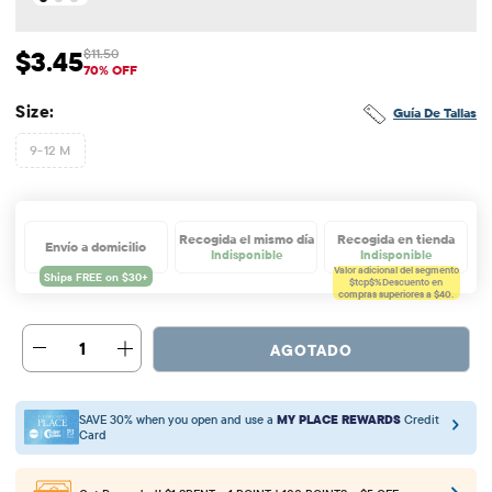
$3.45
$11.50
Precio de venta: $3.45
Precio original: $11.5
70% OFF
Size:
Guía De Tallas
9-12 M
Recogida el mismo día
Recogida en tienda
Envío a domicilio
Indisponible
Indisponible
Valor adicional del segmento
$tcp$%
Descuento en
compras superiores a $40.
1
AGOTADO
SAVE 30% when you open and use a
MY PLACE REWARDS
Credit
Card