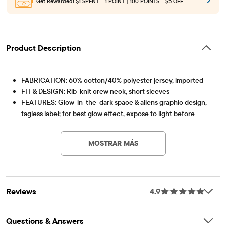
Get Rewarded!
$1 SPENT = 1 POINT | 100 POINTS = $5 OFF
Product Description
FABRICATION: 60% cotton/40% polyester jersey, imported
FIT & DESIGN: Rib-knit crew neck, short sleeves
FEATURES: Glow-in-the-dark space & aliens graphic design,
tagless label; for best glow effect, expose to light before
Artículo #: 3054018_01#3054018007
wearing
MOSTRAR MÁS
Reviews
4.9
Questions & Answers