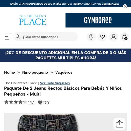
ENVÍO GRATIS EN PEDIDOS DE $30 O MÁS
ENVÍO A TIENDA Y AHORRA* 10%
VER DETALLES
El siguiente campo de búsqueda filtra las búsquedas
¿Qué
0
estás
buscando?
¡20% DE DESCUENTO ADICIONAL EN LA COMPRA DE 3 O MÁS
PAQUETES MÚLTIPLES AHORA!
>
>
Home
Niño pequeño
Vaqueros
The Children’s Place |
Ver Todo Vaqueros
Paquete De 2 Jeans Rectos Básicos Para Bebés Y Niños
Pequeños - Multi
147
|
1701