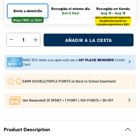
Recogida el mismo día
Recogida en tienda
Envío a domicilio
Get it Hoy!
Aug 13 - Aug 15
Valor adicional del segmento
$tcp$%
Descuento en
compras superiores a $40.
1
AÑADIR A LA CESTA
SAVE 30% when you open and use a
MY PLACE REWARDS
Credit
Card
EARN DOUBLE/TRIPLE POINTS
on Back to School Essentials!
Get Rewarded!
$1 SPENT = 1 POINT | 100 POINTS = $5 OFF
Product Description