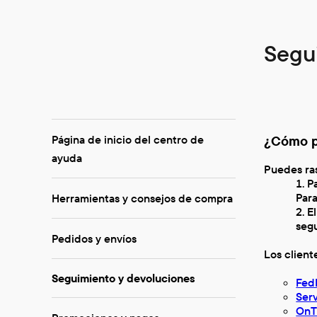
Segu
¿Cómo p
Página de inicio del centro de
ayuda
Puedes ras
P
Para
Herramientas y consejos de compra
E
seg
Pedidos y envíos
Los client
Seguimiento y devoluciones
Fed
Serv
OnT