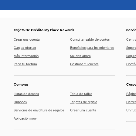
Tarjeta De Crédito My Place Rewards
Servic
Crear una cuenta
Consultar saldo de puntos
Centr
Canjea ofertas
Beneficios para los miembros
Soport
Más información
Solicita ahora
Segui
Paga tu factura
Gestiona tu cuenta
Contá
Compras
Corpo
Listas de deseos
Tabla de tallas
Página
Cupones
Tarjetas de regalo
Carrer
Servicios de envoltura de regalos
Crear una cuenta
Un fut
Aplicación móvil