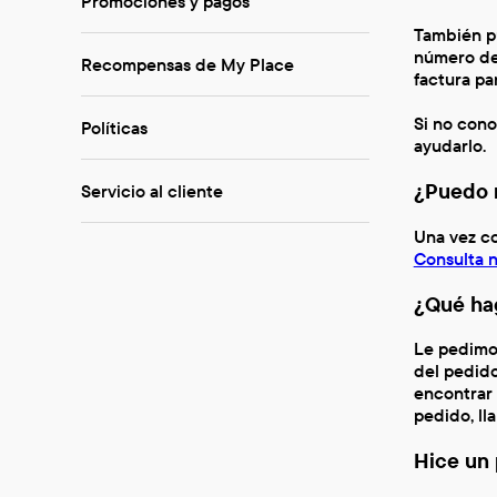
Promociones y pagos
También pu
número de
Recompensas de My Place
factura pa
Si no cono
Políticas
ayudarlo.
¿Puedo m
Servicio al cliente
Una vez co
Consulta n
¿Qué hag
Le pedimos
del pedido
encontrar 
pedido, ll
Hice un 