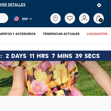
VER DETALLES
 más populares y los resultados de productos a medida que escr
¿Qué
ESP
estás
0
buscando?
APATOS Y ACCESORIOS
TENDENCIAS ACTUALES
LIQUIDACIÓN
:
2
DAYS
11
HRS
7
MINS
38
SECS