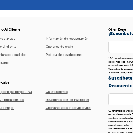
io Al Cliente
Offer Zone
¡suscríbet
o de ayuda
Información de recuperación
e al cliente
Opciones de envío
miento de pedidos
Política de devoluciones
* Oferta válida solo pa
electrónicos de The Ch
ctanos
proporcionar cierta in
Ver
política de privacid
500 Plaza Drive, Seca
Suscríbete
rativo
Descuento
 principal corporativa
Quiénes somos
as profesionales
Relaciones con los inversores
uro mejor
Oportunidades internacionales
*Al registrarse para r
carrito de compra de T
condiciones aplicables
Mobile
,
Términos y con
incluido
Aviso sobre el
consentimiento no es 
al número que ha propo