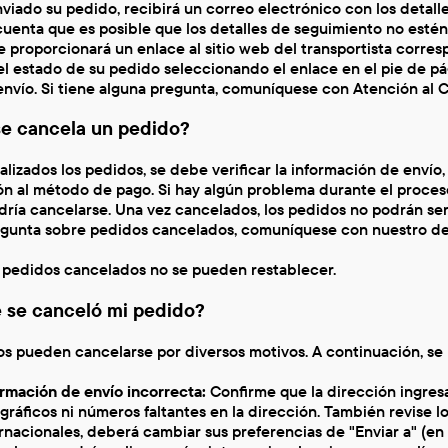
viado su pedido, recibirá un correo electrónico con los detalle
uenta que es posible que los detalles de seguimiento no estén
le proporcionará un enlace al sitio web del transportista corre
el estado de su pedido seleccionando el enlace en el pie de p
envío. Si tiene alguna pregunta, comuníquese con Atención al C
e cancela un pedido?
alizados los pedidos, se debe verificar la información de envío,
ón al método de pago. Si hay algún problema durante el proceso 
ría cancelarse. Una vez cancelados, los pedidos no podrán ser 
egunta sobre pedidos cancelados, comuníquese con nuestro dep
 pedidos cancelados no se pueden restablecer.
 se canceló mi pedido?
os pueden cancelarse por diversos motivos. A continuación, s
rmación de envío incorrecta:
Confirme que la dirección ingresa
gráficos ni números faltantes en la dirección. También revise l
rnacionales, deberá cambiar sus preferencias de "Enviar a" (en l