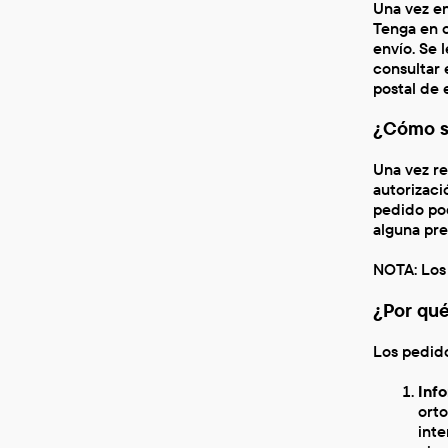
Una vez en
Tenga en c
envío. Se 
consultar 
postal de 
¿Cómo s
Una vez re
autorizaci
pedido pod
alguna pr
NOTA: Los
¿Por qué
Los pedid
Info
orto
inte