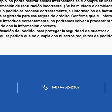
plo, no podrá realizar envíos internacionales si compra en lín
rmación de facturación incorrecta:
¿Se ha mudado o cambiado 
 un pedido se procese correctamente, su información de factur
e registrada para esa tarjeta de crédito. Confirme que su infor
e introduce correctamente, no podremos volver a procesar otra 
do con la información correcta.
ficación del pedido:
para proteger la seguridad de nuestros cl
quier pedido que no cumpla con nuestros requisitos de pedido 
1-877-752-2387