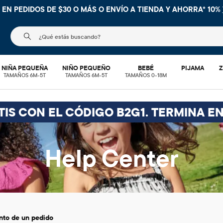
 EN PEDIDOS DE $30 O MÁS O
ENVÍO A TIENDA Y AHORRA* 10%
El siguiente campo de búsqueda filtra las búsquedas
NIÑA PEQUEÑA
NIÑO PEQUEÑO
BEBÉ
PIJAMA
Z
TAMAÑOS 6M-5T
TAMAÑOS 6M-5T
TAMAÑOS 0-18M
TIS CON EL CÓDIGO B2G1. TERMINA EN
Help Center
nto de un pedido