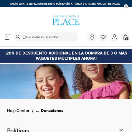
ENVÍO GRATIS EN PEDIDOS DE $30 O MÁS
ENVÍO A TIENDA Y AHORRA* 10%
VER DETALLES
El siguiente campo de búsqueda filtra las búsquedas
¿Qué
0
estás
buscando?
¡20% DE DESCUENTO ADICIONAL EN LA COMPRA DE 3 O MÁS
PAQUETES MÚLTIPLES AHORA!
...
Help Center
Donaciones
Políticas