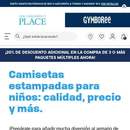
ENVÍO GRATIS EN PEDIDOS DE $30 O MÁS
ENVÍO A TIENDA Y AHORRA* 10%
VER DETALLES
El siguiente campo de búsqueda filtra las búsquedas
¿Qué
0
estás
buscando?
¡20% DE DESCUENTO ADICIONAL EN LA COMPRA DE 3 O MÁS
PAQUETES MÚLTIPLES AHORA!
Camisetas
estampadas para
niños: calidad, precio
y más.
¡Prepárate para añadir mucha diversión al armario de