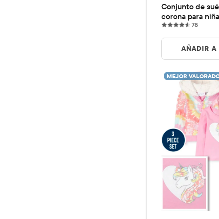
Conjunto de suét
corona para niñ
78 revi
78
AÑADIR A
MEJOR VALORAD