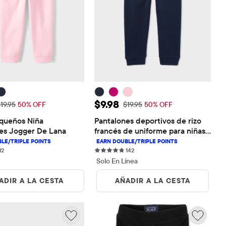
 de venta: $9.98
Precio de venta: $9.98
$9.98
recio original: $19.95
Precio original: $19.95
19.95
50% OFF
$19.95
50% OFF
queños Niña 
Pantalones deportivos de rizo 
es Jogger De Lana
francés de uniforme para niñas 
pequeñas
12 reviews
142 reviews
12
142
Solo En Línea
ADIR A LA CESTA
AÑADIR A LA CESTA