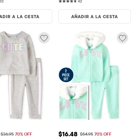
32 reviews
42 reviews
queñas
32
y niñas pequeñas
42
ADIR A LA CESTA
AÑADIR A LA CESTA
 de venta: $11.08
Precio de venta: $16.48
$16.48
Precio original: $36.95
Precio original: $54.95
$36.95
70% OFF
$54.95
70% OFF