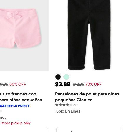
 de venta: $4.98
Precio de venta: $3.88
$3.88
recio original: $9.95
Precio original: $12.95
$9.95
50% OFF
$12.95
70% OFF
 rizo francés con 
Pantalones de polar para niñas 
 para niñas pequeñas
pequeñas Glacier
65 reviews
65
8 reviews
Solo En Línea
8
ínea
h store pickup only