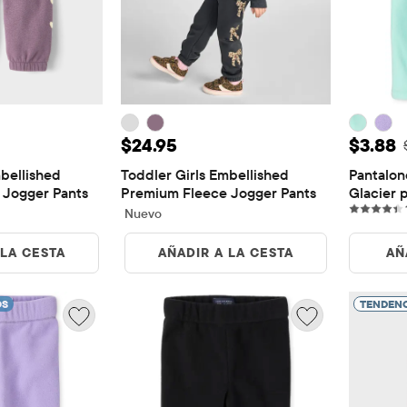
95
Precio: $24.95
Precio
$24.95
$3.88
bellished 
Toddler Girls Embellished 
Pantalone
 Jogger Pants
Premium Fleece Jogger Pants
Glacier 
Nuevo
 LA CESTA
AÑADIR A LA CESTA
AÑ
OS
TENDENC