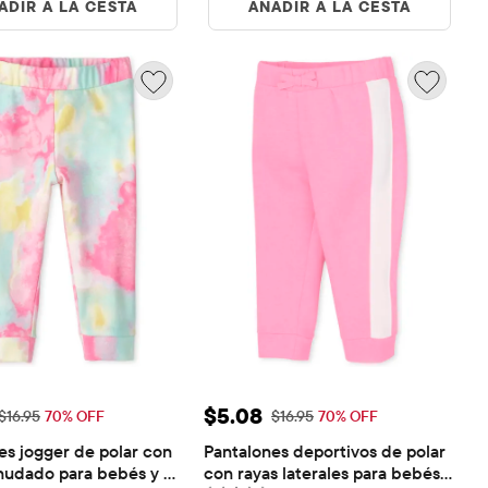
ADIR A LA CESTA
AÑADIR A LA CESTA
 de venta: $5.08
Precio de venta: $5.08
$5.08
Precio original: $16.95
Precio original: $16.95
$16.95
70% OFF
$16.95
70% OFF
es jogger de polar con 
Pantalones deportivos de polar 
nudado para bebés y 
con rayas laterales para bebés 