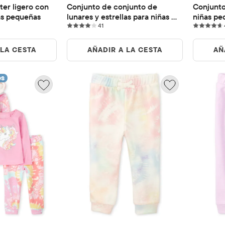
er ligero con 
Conjunto de conjunto de 
Conjunto 
as pequeñas
lunares y estrellas para niñas 
niñas pe
ews
41 reviews
pequeñas
41
 LA CESTA
AÑADIR A LA CESTA
AÑ
OS