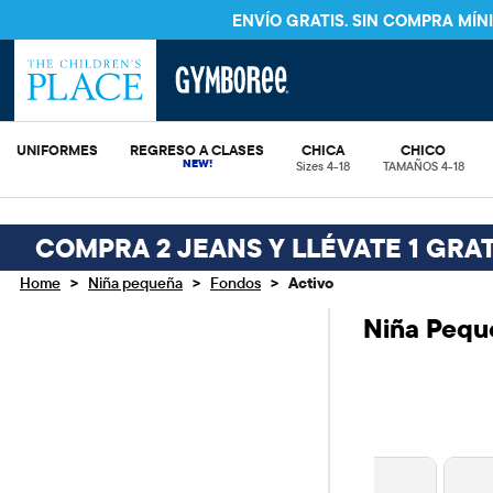
ENVÍO GRATIS. SIN COMPRA MÍ
UNIFORMES
REGRESO A CLASES
CHICA
CHICO
Sizes 4-18
TAMAÑOS 4-18
COMPRA 2 JEANS Y LLÉVATE 1 GRAT
>
>
>
Home
Niña pequeña
Fondos
Activo
Niña Pequ