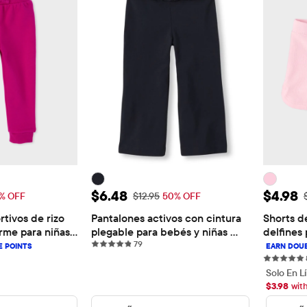
nta: $9.98
Precio de venta: $6.48
Precio
$6.48
$4.98
ginal: $19.95
Precio original: $12.95
P
% OFF
$12.95
50% OFF
tivos de rizo 
Pantalones activos con cintura 
Shorts de
rme para niñas 
plegable para bebés y niñas 
delfines
79 reviews
pequeñas
79
iews
Solo En L
$
3.98
wit