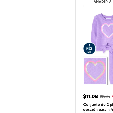
AÑADIR A
Precio de ve
$11.08
Precio o
$36.95
Conjunto de 2 pi
corazón para ni