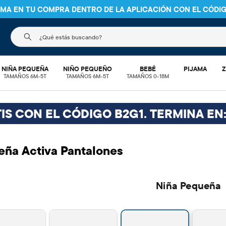
NIMA EN TU COMPRA DENTRO DE LA APLICACIÓN CON EL CÓDI
El siguiente campo de búsqueda filtra las búsquedas
NIÑA PEQUEÑA
NIÑO PEQUEÑO
BEBÉ
PIJAMA
Z
TAMAÑOS 6M-5T
TAMAÑOS 6M-5T
TAMAÑOS 0-18M
IS CON EL CÓDIGO B2G1. TERMINA EN:
eña Activa Pantalones
Niña Pequeña