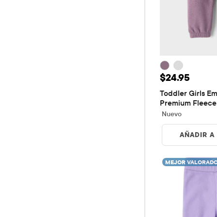
Precio: $24.
$24.95
Toddler Girls Em
Premium Fleece
Nuevo
AÑADIR A
MEJOR VALORAD