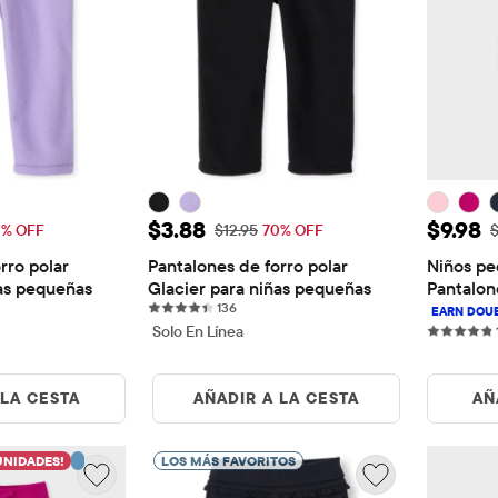
nta: $3.88
Precio de venta: $3.88
Precio
$3.88
$9.98
ginal: $12.95
Precio original: $12.95
P
0% OFF
$12.95
70% OFF
$
ro polar 
Pantalones de forro polar 
Niños pe
ñas pequeñas
Glacier para niñas pequeñas
Pantalon
views
136 reviews
136
Solo En Línea
 LA CESTA
AÑADIR A LA CESTA
AÑ
UNIDADES!
LOS MÁS FAVORITOS