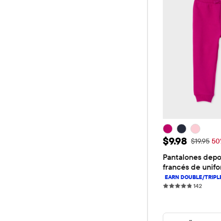
Precio de ve
$9.98
Precio ori
$19.95
50
Pantalones depor
francés de unifo
pequeñas
142 rev
142