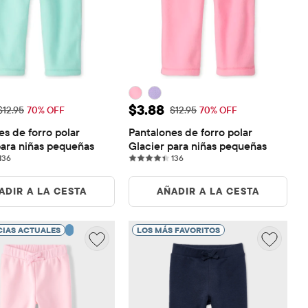
 de venta: $3.88
Precio de venta: $3.88
$3.88
Precio original: $12.95
Precio original: $12.95
$12.95
70% OFF
$12.95
70% OFF
s de forro polar 
Pantalones de forro polar 
para niñas pequeñas
Glacier para niñas pequeñas
136 reviews
136 reviews
136
136
ADIR A LA CESTA
AÑADIR A LA CESTA
IAS ACTUALES
LOS MÁS FAVORITOS