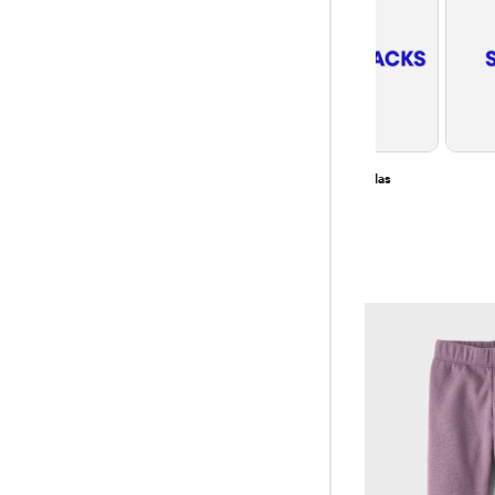
Uniforme
Ropa deportiva
Mochilas