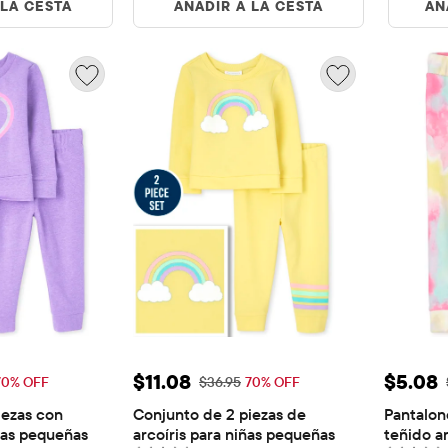
 LA CESTA
AÑADIR A LA CESTA
AÑ
nta: $11.08
Precio de venta: $11.08
Precio
$11.08
$5.08
riginal: $36.95
Precio original: $36.95
70% OFF
$36.95
70% OFF
ezas con 
Conjunto de 2 piezas de 
Pantalon
ñas pequeñas
arcoíris para niñas pequeñas
teñido a