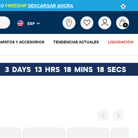
GO
FREESHIP
DESCARGAR AHORA
 más populares y los resultados de productos a medida que escr
¿Qué
ESP
estás
0
buscando?
APATOS Y ACCESORIOS
TENDENCIAS ACTUALES
LIQUIDACIÓN
3
DAYS
13
HRS
17
MINS
53
SECS