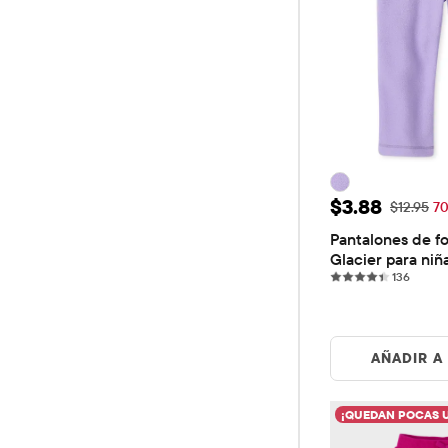
Precio de ve
$3.88
Precio ori
$12.95
7
Pantalones de for
Glacier para ni
136 re
136
AÑADIR A
¡QUEDAN POCAS 