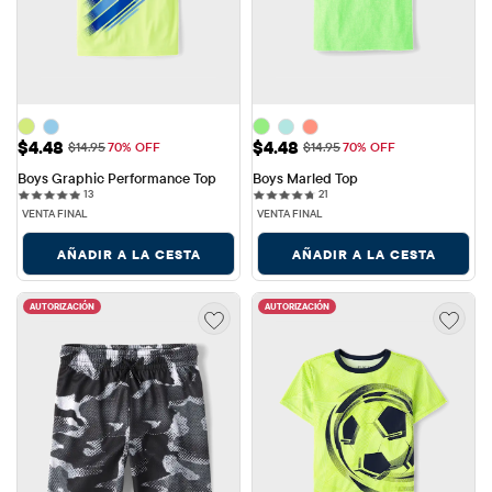
Precio de venta: $4.48
Precio de venta: $4.48
$4.48
$4.48
Precio original: $14.95
Precio original: $14.95
$14.95
70% OFF
$14.95
70% OFF
Boys Graphic Performance Top
Boys Marled Top
13 reviews
21 reviews
13
21
VENTA FINAL
VENTA FINAL
AÑADIR A LA CESTA
AÑADIR A LA CESTA
AUTORIZACIÓN
AUTORIZACIÓN