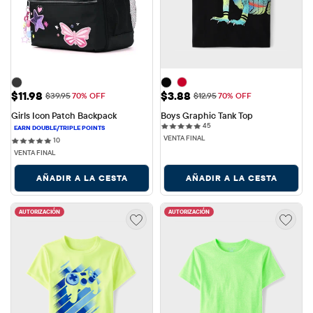
Precio de venta: $11.98
Precio de venta: $3.88
$11.98
$3.88
Precio original: $39.95
Precio original: $12.95
$39.95
70% OFF
$12.95
70% OFF
Girls Icon Patch Backpack
Boys Graphic Tank Top
45 reviews
45
VENTA FINAL
10 reviews
10
VENTA FINAL
AÑADIR A LA CESTA
AÑADIR A LA CESTA
AUTORIZACIÓN
AUTORIZACIÓN