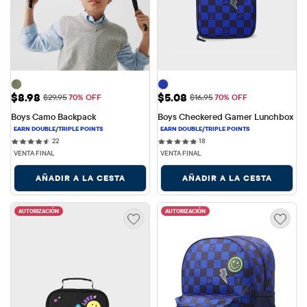
Precio de venta: $8.98
Precio de venta: $5.08
$8.98
$5.08
Precio original: $29.95
Precio original: $16.95
$29.95
70% OFF
$16.95
70% OFF
Boys Camo Backpack
Boys Checkered Gamer Lunchbox
22 reviews
18 reviews
22
18
VENTA FINAL
VENTA FINAL
AÑADIR A LA CESTA
AÑADIR A LA CESTA
AUTORIZACIÓN
AUTORIZACIÓN