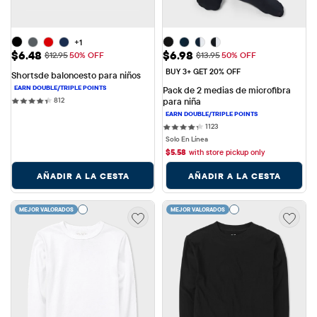
+1
Precio de venta: $6.48
Precio de venta: $6.98
$6.48
$6.98
Precio original: $12.95
Precio original: $13.95
$12.95
50% OFF
$13.95
50% OFF
BUY 3+ GET 20% OFF
Shortsde baloncesto para niños
Pack de 2 medias de microfibra 
812 reviews
812
para niña
1123 reviews
1123
Solo En Línea
$
5.58
with store pickup only
AÑADIR A LA CESTA
AÑADIR A LA CESTA
MEJOR VALORADOS
MEJOR VALORADOS