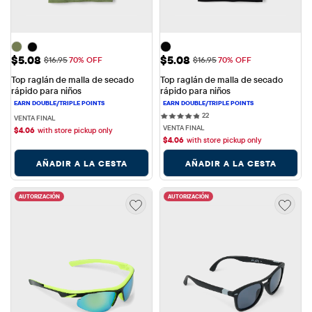
Precio de venta: $5.08
Precio de venta: $5.08
$5.08
$5.08
Precio original: $16.95
Precio original: $16.95
$16.95
70% OFF
$16.95
70% OFF
Top raglán de malla de secado 
Top raglán de malla de secado 
rápido para niños
rápido para niños
22 reviews
22
VENTA FINAL
VENTA FINAL
$
4.06
with store pickup only
$
4.06
with store pickup only
AÑADIR A LA CESTA
AÑADIR A LA CESTA
AUTORIZACIÓN
AUTORIZACIÓN