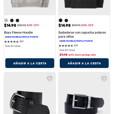
Precio de venta: $14.98
Precio de venta: $14.98
$14.98
$14.98
Precio original: $29.95
Precio original: $29.95
$29.95
50% OFF
$29.95
50% OFF
Boys Fleece Hoodie
Sudaderas con capucha polares 
para niños
209 reviews
209
209 reviews
209
Solo En Línea
Solo En Línea
$
11.98
with store pickup only
AÑADIR A LA CESTA
AÑADIR A LA CESTA