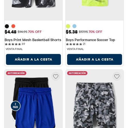
Precio de venta: $4.48
Precio de venta: $5.38
$4.48
$5.38
Precio original: $14.95
Precio original: $17.95
$14.95
70% OFF
$17.95
70% OFF
Boys Print Mesh Basketball Shorts
Boys Performance Soccer Top
69 reviews
21 reviews
69
21
VENTA FINAL
VENTA FINAL
AÑADIR A LA CESTA
AÑADIR A LA CESTA
AUTORIZACIÓN
AUTORIZACIÓN