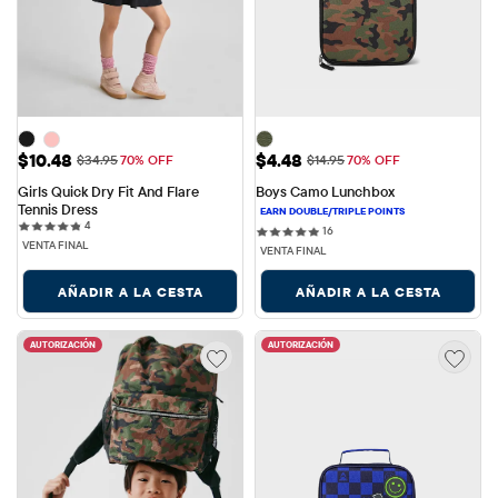
Precio de venta: $10.48
Precio de venta: $4.48
$10.48
$4.48
Precio original: $34.95
Precio original: $14.95
$34.95
70% OFF
$14.95
70% OFF
Girls Quick Dry Fit And Flare 
Boys Camo Lunchbox
Tennis Dress
4 reviews
4
16 reviews
16
VENTA FINAL
VENTA FINAL
AÑADIR A LA CESTA
AÑADIR A LA CESTA
AUTORIZACIÓN
AUTORIZACIÓN