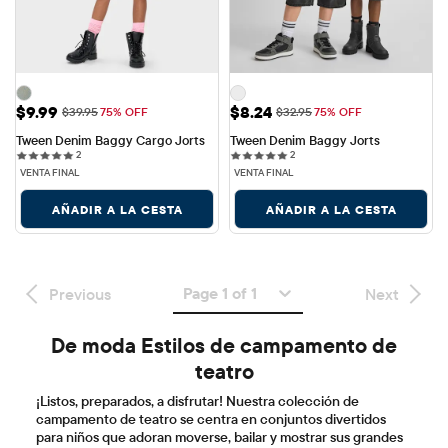
Precio de venta: $9.99
Precio de venta: $8.24
$9.99
$8.24
Precio original: $39.95
Precio original: $32.95
$39.95
75% OFF
$32.95
75% OFF
Tween Denim Baggy Cargo Jorts
Tween Denim Baggy Jorts
2 reviews
2 reviews
2
2
VENTA FINAL
VENTA FINAL
AÑADIR A LA CESTA
AÑADIR A LA CESTA
Page 1 of 1
Previous
Next
De moda Estilos de campamento de
teatro
¡Listos, preparados, a disfrutar! Nuestra colección de
campamento de teatro se centra en conjuntos divertidos
para niños que adoran moverse, bailar y mostrar sus grandes
ideas. Encuentra camisetas suaves, shorts cómodos y