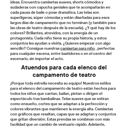
sudaderas con capucha geniales que te acompañarán en
cada pausa de baile o pose dramática. Las telas son
superligeras, súper cómodas y están diseñadas para esos
largos días de campamento que no terminan (y también para
las obras de teatro después de la escuela). ¿Y qué hay de los
colores? Brillantes, atrevidos, con la energía de un
protagonista. Cada niño tiene su propia historia, y estos
conjuntos les ayudan a vivirla. ¿Quieres empezar con algo
sencillo? Consigue nuestras
camisetas para niño
, perfectas
para cualquier escena, entre bastidores o en el centro del
escenario, sin importar el acto.
Atuendos para cada elenco del
campamento de teatro
¡Porque toda estrella necesita su equipo! Nuestros estilos
para el elenco del campamento de teatro están hechos para
todos los niños que cantan, bailan, pintan o dirigen el
espectáculo tras bambalinas. Telas suaves que se estiran
como ensueño, cortes que se adaptan a la perfección y
colores vibrantes que mantienen la energía alta. Camisetas
con gráficos que resaltan, capas que se adaptan y conjuntos
que gritan diversión. Estas prendas se combinan con más
facilidad que un cambio de vestuario rápido. Adelante,
completa el look favorito de tus hijos con nuestros
zapatos
y