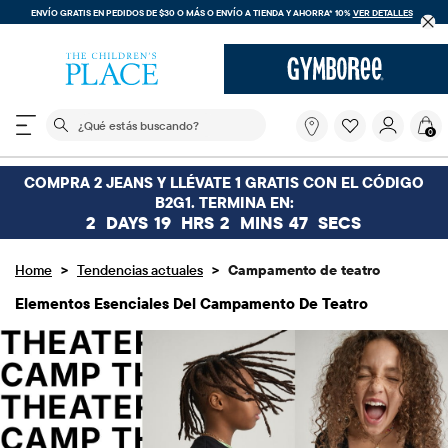
ENVÍO GRATIS EN PEDIDOS DE $30 O MÁS O
ENVÍO A TIENDA Y AHORRA* 10%
VER DETALLES
El siguiente campo de búsqueda filtra las búsquedas
¿Qué
0
estás
buscando?
COMPRA 2 JEANS Y LLÉVATE 1 GRATIS CON EL CÓDIGO
B2G1. TERMINA EN:
2
DAYS
19
HRS
2
MINS
45
SECS
>
>
Home
Tendencias actuales
Campamento de teatro
Elementos Esenciales Del Campamento De Teatro