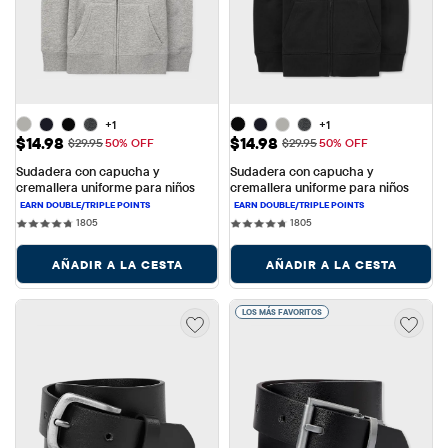
+1
+1
Precio de venta: $14.98
Precio de venta: $14.98
$14.98
$14.98
Precio original: $29.95
Precio original: $29.95
$29.95
50% OFF
$29.95
50% OFF
Sudadera con capucha y 
Sudadera con capucha y 
cremallera uniforme para niños
cremallera uniforme para niños
1805 reviews
1805 reviews
1805
1805
AÑADIR A LA CESTA
AÑADIR A LA CESTA
LOS MÁS FAVORITOS