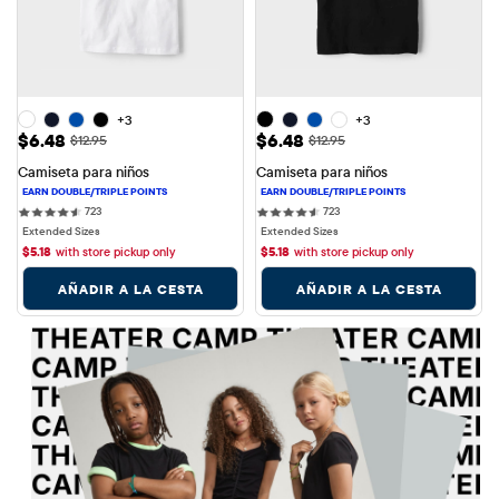
+3
+3
Precio de venta: $6.48
Precio de venta: $6.48
$6.48
$6.48
Precio original: $12.95
Precio original: $12.95
$12.95
$12.95
Camiseta para niños
Camiseta para niños
723 reviews
723 reviews
723
723
Extended Sizes
Extended Sizes
$
5.18
with store pickup only
$
5.18
with store pickup only
AÑADIR A LA CESTA
AÑADIR A LA CESTA