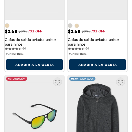
Precio de venta: $2.68
Precio de venta: $2.68
$2.68
$2.68
Precio original: $8.95
Precio original: $8.95
$8.95
70% OFF
$8.95
70% OFF
Gafas de sol de aviador unisex 
Gafas de sol de aviador unisex 
para niños
para niños
64 reviews
64 reviews
64
64
VENTA FINAL
VENTA FINAL
AÑADIR A LA CESTA
AÑADIR A LA CESTA
AUTORIZACIÓN
MEJOR VALORADOS