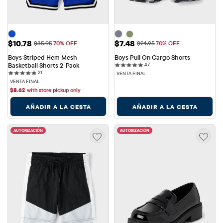
Precio de venta: $10.78
Precio de venta: $7.48
$10.78
$7.48
Precio original: $35.95
Precio original: $24.95
$35.95
70% OFF
$24.95
70% OFF
Boys Striped Hem Mesh 
Boys Pull On Cargo Shorts
47 reviews
Basketball Shorts 2-Pack
47
21 reviews
21
VENTA FINAL
VENTA FINAL
$
8.62
with store pickup only
AÑADIR A LA CESTA
AÑADIR A LA CESTA
AUTORIZACIÓN
AUTORIZACIÓN