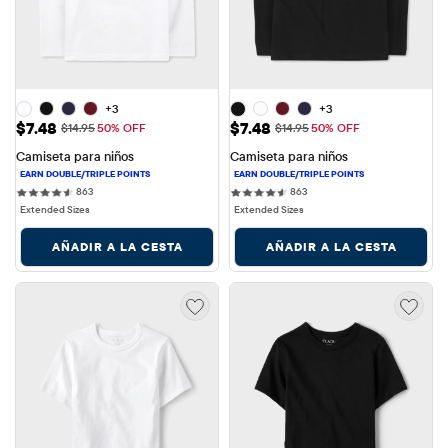
+3
+3
Precio de venta: $7.48
Precio de venta: $7.48
$7.48
$7.48
Precio original: $14.95
Precio original: $14.95
$14.95
50% OFF
$14.95
50% OFF
Camiseta para niños
Camiseta para niños
863 reviews
863 reviews
863
863
Extended Sizes
Extended Sizes
AÑADIR A LA CESTA
AÑADIR A LA CESTA