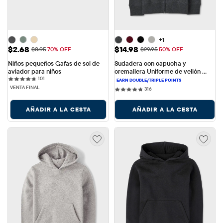
+1
Precio de venta: $2.68
Precio de venta: $14.98
$2.68
$14.98
Precio original: $8.95
Precio original: $29.95
$8.95
70% OFF
$29.95
50% OFF
Niños pequeños Gafas de sol de 
Sudadera con capucha y 
aviador para niños
cremallera Uniforme de vellón 
101 reviews
101
para niños
VENTA FINAL
316 reviews
316
AÑADIR A LA CESTA
AÑADIR A LA CESTA