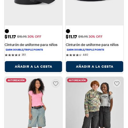
Precio de venta: $11.17
Precio de venta: $11.17
$11.17
$11.17
Precio original: $15.95
Precio original: $15.95
$15.95
30% OFF
$15.95
30% OFF
Cinturón de uniforme para niños
Cinturón de uniforme para niños
351 reviews
440 reviews
351
440
AÑADIR A LA CESTA
AÑADIR A LA CESTA
AUTORIZACIÓN
AUTORIZACIÓN