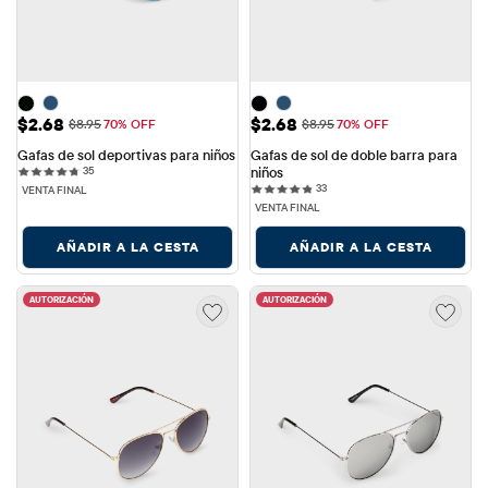
Precio de venta: $2.68
Precio de venta: $2.68
$2.68
$2.68
Precio original: $8.95
Precio original: $8.95
$8.95
70% OFF
$8.95
70% OFF
Gafas de sol deportivas para niños
Gafas de sol de doble barra para 
35 reviews
35
niños
33 reviews
33
VENTA FINAL
VENTA FINAL
AÑADIR A LA CESTA
AÑADIR A LA CESTA
AUTORIZACIÓN
AUTORIZACIÓN